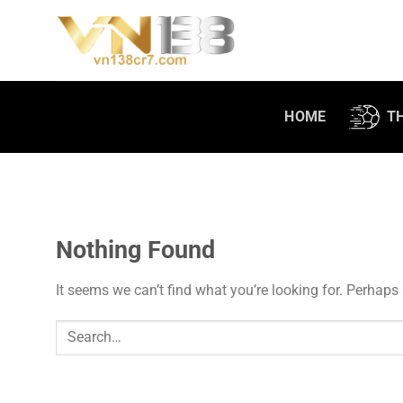
Skip
to
content
HOME
T
Nothing Found
It seems we can’t find what you’re looking for. Perhaps