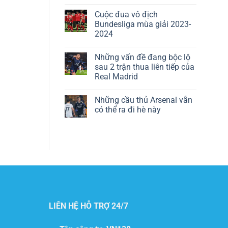
Cuộc đua vô địch
Bundesliga mùa giải 2023-
2024
Những vấn đề đang bộc lộ
sau 2 trận thua liên tiếp của
Real Madrid
Những cầu thủ Arsenal vẫn
có thể ra đi hè này
LIÊN HỆ HỖ TRỢ 24/7