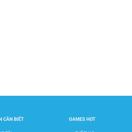
N CẦN BIẾT
GAMES HOT