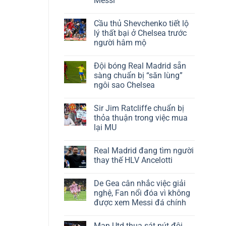
Messi
Cầu thủ Shevchenko tiết lộ
lý thất bại ở Chelsea trước
người hâm mộ
Đội bóng Real Madrid sẵn
sàng chuẩn bị “săn lùng”
ngôi sao Chelsea
Sir Jim Ratcliffe chuẩn bị
thỏa thuận trong việc mua
lại MU
Real Madrid đang tìm người
thay thế HLV Ancelotti
De Gea cân nhắc việc giải
nghệ, Fan nổi đóa vì không
được xem Messi đá chính
Man Utd thua sát nút đội