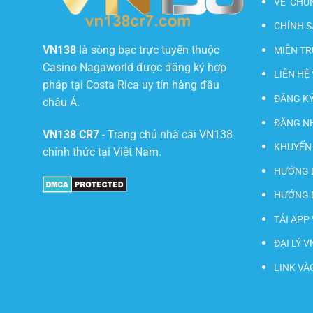
VỀ CHÚN
CHÍNH 
VN138
là sòng bạc trực tuyến thuộc
MIỄN TR
Casino Nagaworld được đăng ký hợp
LIÊN HỆ
pháp tại Costa Rica uy tín hàng đầu
ĐĂNG KÝ
châu Á.
ĐĂNG N
VN138 CR7
- Trang chủ nhà cái VN138
KHUYẾN 
chính thức tại Việt Nam.
HƯỚNG 
HƯỚNG D
TẢI APP
ĐẠI LÝ 
LINK VÀ