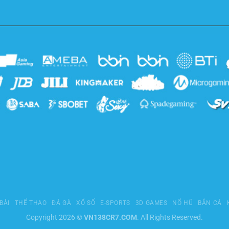
BÀI
THỂ THAO
ĐÁ GÀ
XỔ SỐ
E-SPORTS
3D GAMES
NỔ HŨ
BẮN CÁ
Copyright 2026 ©
VN138CR7.COM
. All Rights Reserved.