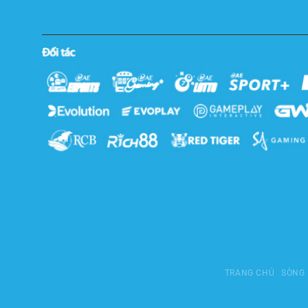
TRANG CHỦ
SÒNG 