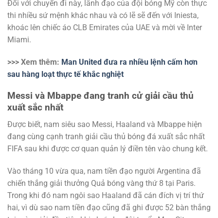
Đối với chuyến đi này, lãnh đạo của đội bóng Mỹ còn thực
thi nhiều sứ mệnh khác nhau và có lẽ sẽ đến với Iniesta,
khoác lên chiếc áo CLB Emirates của UAE và mời về Inter
Miami.
>>> Xem thêm:
Man United đưa ra nhiều lệnh cấm hơn
sau hàng loạt thực tế khắc nghiệt
Messi và Mbappe đang tranh cử giải cầu thủ
xuất sắc nhất
Được biết, nam siêu sao Messi, Haaland và Mbappe hiện
đang cùng cạnh tranh giải cầu thủ bóng đá xuất sắc nhất
FIFA sau khi được cơ quan quản lý điền tên vào chung kết.
Vào tháng 10 vừa qua, nam tiền đạo người Argentina đã
chiến thắng giải thưởng Quả bóng vàng thứ 8 tại Paris.
Trong khi đó nam ngôi sao Haaland đã cán đích vị trí thứ
hai, vì dù sao nam tiền đạo cũng đã ghi được 52 bàn thắng