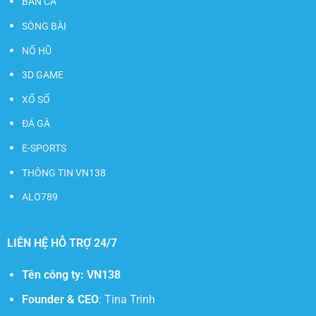
BẮN CÁ
SÒNG BÀI
NỔ HŨ
3D GAME
XỔ SỐ
ĐÁ GÀ
E-SPORTS
THÔNG TIN VN138
ALO789
LIÊN HỆ HỖ TRỢ 24/7
Tên công ty:
VN138
Founder & CEO
: Tina Trinh