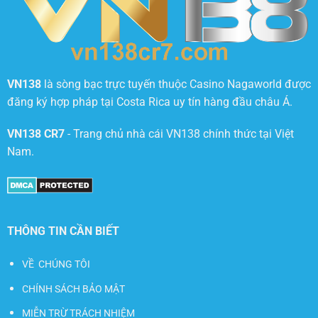
VN138
là sòng bạc trực tuyến thuộc Casino Nagaworld được
đăng ký hợp pháp tại Costa Rica uy tín hàng đầu châu Á.
VN138 CR7
- Trang chủ nhà cái VN138 chính thức tại Việt
Nam.
THÔNG TIN CẦN BIẾT
VỀ CHÚNG TÔI
CHÍNH SÁCH BẢO MẬT
MIỄN TRỪ TRÁCH NHIỆM