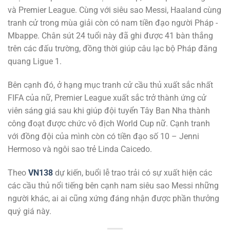
và Premier League. Cùng với siêu sao Messi, Haaland cùng
tranh cử trong mùa giải còn có nam tiền đạo người Pháp -
Mbappe. Chân sút 24 tuổi này đã ghi được 41 bàn thắng
trên các đấu trường, đồng thời giúp câu lạc bộ Pháp đăng
quang Ligue 1.
Bên cạnh đó, ở hạng mục tranh cử cầu thủ xuất sắc nhất
FIFA của nữ, Premier League xuất sắc trở thành ứng cử
viên sáng giá sau khi giúp đội tuyển Tây Ban Nha thành
công đoạt được chức vô địch World Cup nữ. Cạnh tranh
với đồng đội của mình còn có tiền đạo số 10 – Jenni
Hermoso và ngôi sao trẻ Linda Caicedo.
Theo
VN138
dự kiến, buổi lễ trao trải có sự xuất hiện các
các cầu thủ nổi tiếng bên cạnh nam siêu sao Messi những
người khác, ai ai cũng xứng đáng nhận được phần thưởng
quý giá này.