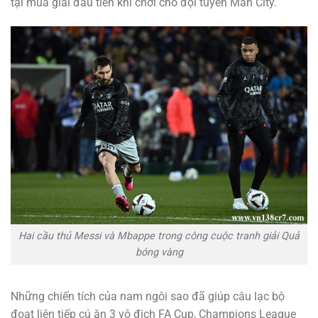
tại mùa giải đầu tiên khi chơi cho đội tuyển Man City.
Hai cầu thủ Messi và Mbappe trong công cuộc tranh giải Quả
bóng vàng
Những chiến tích của nam ngôi sao đã giúp câu lạc bộ
đoạt liên tiếp cú ăn 3 vô địch FA Cup, Champions League