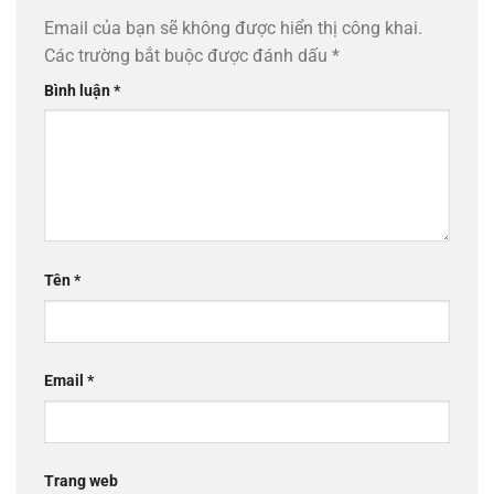
Email của bạn sẽ không được hiển thị công khai.
Các trường bắt buộc được đánh dấu
*
Bình luận
*
Tên
*
Email
*
Trang web