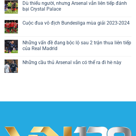
Dù thiếu người, nhưng Arsenal vẫn liên tiếp đánh
bại Crystal Palace
Cuộc đua vô địch Bundesliga mùa giải 2023-2024
Những vấn đề đang bộc lộ sau 2 trận thua liên tiếp
của Real Madrid
Những cầu thủ Arsenal vẫn có thể ra đi hè này