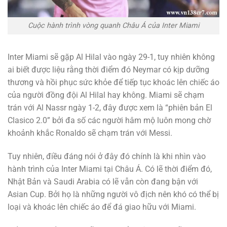
Cuộc hành trình vòng quanh Châu Á của Inter Miami
Inter Miami sẽ gặp Al Hilal vào ngày 29-1, tuy nhiên không
ai biết được liệu rằng thời điểm đó Neymar có kịp dưỡng
thương và hồi phục sức khỏe để tiếp tục khoác lên chiếc áo
của người đồng đội Al Hilal hay không. Miami sẽ chạm
trán với Al Nassr ngày 1-2, đây được xem là “phiên bản El
Clasico 2.0” bởi đa số các người hâm mộ luôn mong chờ
khoảnh khắc Ronaldo sẽ chạm trán với Messi.
Tuy nhiên, điều đáng nói ở đây đó chính là khi nhìn vào
hành trình của Inter Miami tại Châu Á. Có lẽ thời điểm đó,
Nhật Bản và Saudi Arabia có lẽ vẫn còn đang bận với
Asian Cup. Bởi họ là những người vô địch nên khó có thể bị
loại và khoác lên chiếc áo để đá giao hữu với Miami.