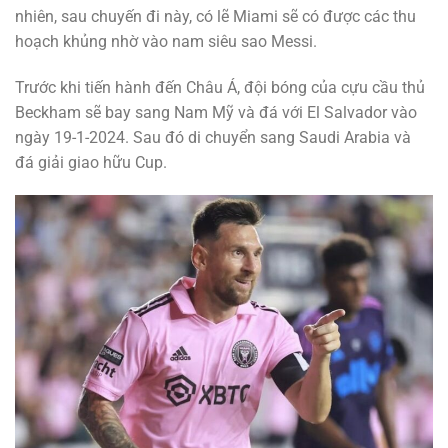
nhiên, sau chuyến đi này, có lẽ Miami sẽ có được các thu
hoạch khủng nhờ vào nam siêu sao Messi.
Trước khi tiến hành đến Châu Á, đội bóng của cựu cầu thủ
Beckham sẽ bay sang Nam Mỹ và đá với El Salvador vào
ngày 19-1-2024. Sau đó di chuyển sang Saudi Arabia và
đá giải giao hữu Cup.