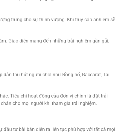
ượng trưng cho sự thịnh vượng. Khi truy cập anh em sẽ
năm. Giao diện mang đến những trải nghiệm gần gũi,
p dẫn thu hút người chơi như Rồng hổ, Baccarat, Tài
ác. Tiêu chí hoạt động của đơn vị chính là đặt trải
chán cho mọi người khi tham gia trải nghiệm.
 đầu tư bài bản diễn ra liên tục phù hợp với tất cả mọi