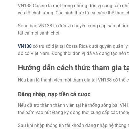
VN138 Casino là một trong những đơn vị cung cấp nhiều
yếu tố chất lượng. Các hình thức từ cá cược thể thao
Sòng bạc VN138 là đơn vị chuyên cung cấp sản phẩm c
tất cả mọi sảnh chơi.
VN138
có trụ sở đặt tại Costa Rica dưới quyền quản lý 
đó có Việt Nam. Đồng thời đơn vị đã và đang tạo nên ti
Hướng dẫn cách thức tham gia t
Nếu bạn là thành viên mới tham gia tại VN138 có thể c
Đăng nhập, nạp tiền cá cược
Nếu đã trở thành thành viên tại hệ thống sòng bài VN
thể bấm vào nút Đăng ký đồng thời cung cấp các thông
Sau khi nhập thông tin tài khoản đăng nhập hệ thống 