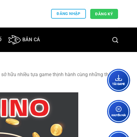
ĐĂNG NHẬP
ĐĂNG KÝ
Ố
BẮN CÁ
ị sở hữu nhiều tựa game thịnh hành cùng những thế