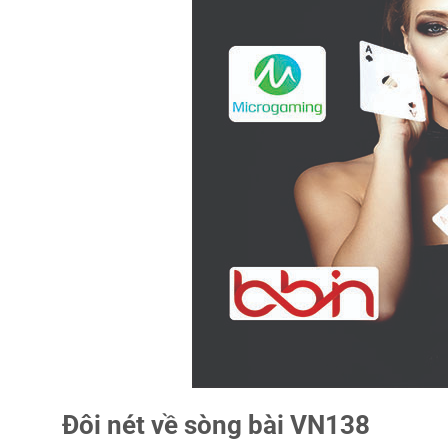
Đôi nét về sòng bài VN138