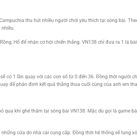
Campuchia thu hút nhiều người chơi yêu thích tại sòng bài. Th
 nhiều.
 Rồng, Hổ để nhận cơ hội chiến thắng. VN138 chỉ đưa ra 1 lá bà
a sẽ có 1 lần quay với các con số từ 0 đến 36. Đồng thời người 
quay để phân định kết quả thắng thua cuối cùng của anh em th
ỏ qua khi ghé thăm tại sòng bài VN138. Mặc dù gọi là game bài 
 những cửa do nhà cái cung cấp. Đồng thời hệ thống sẽ tung xó