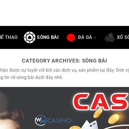
HỂ THAO
SÒNG BÀI
ĐÁ GÀ
XỔ S
CATEGORY ARCHIVES:
SÒNG BÀI
n được sự tuyệt vời bởi các dịch vụ, sản phẩm tại đây. Đơn v
g tin về sòng bài dưới đây nhé.