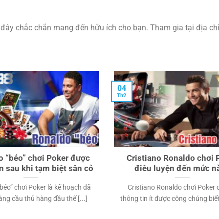
đây chắc chắn mang đến hữu ích cho bạn. Tham gia tại địa chỉ 
04
Th2
o “béo” chơi Poker được
Cristiano Ronaldo chơi 
n sau khi tạm biệt sân cỏ
điêu luyện đến mức n
béo” chơi Poker là kế hoạch đã
Cristiano Ronaldo chơi Poker c
ng cầu thủ hàng đầu thế [...]
thông tin ít được công chúng biết 