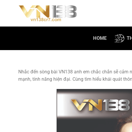
Skip
to
content
HOME
T
Nhắc đến sòng bài VN138 anh em chắc chắn sẽ cảm nhậ
mạnh, tính năng hiện đại. Cùng tìm hiểu khái quát thôn