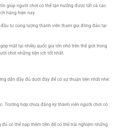
tín giúp người chơi có thể tận hưởng được tất cả các
ch hàng hiện nay.
đầu tư cùng lượng thành viên tham gia đông đảo tại
góp mặt tại nhiều quốc gia lớn nhỏ trên thế giới trong
ời chơi những tiện ích tốt nhất.
ớng dẫn đầy đủ dưới đây để có sự thuận tiện nhất nhé:
ợc. Trường hợp chưa đăng ký thành viên người chơi có
 đủ có thể nạp thêm tiền để có thể trải nghiệm những