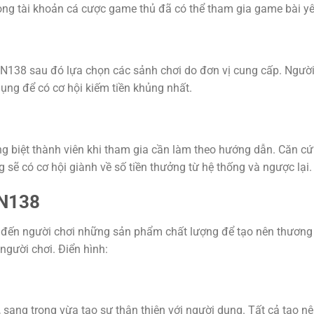
trong tài khoản cá cược game thủ đã có thể tham gia game bài yê
VN138 sau đó lựa chọn các sảnh chơi do đơn vị cung cấp. Ngườ
 dụng để có cơ hội kiếm tiền khủng nhất.
g biệt thành viên khi tham gia cần làm theo hướng dẫn. Căn c
 sẽ có cơ hội giành về số tiền thưởng từ hệ thống và ngược lại.
VN138
đến người chơi những sản phẩm chất lượng để tạo nên thương hi
người chơi. Điển hình:
 sang trọng vừa tạo sự thân thiện với người dung. Tất cả tạo nê