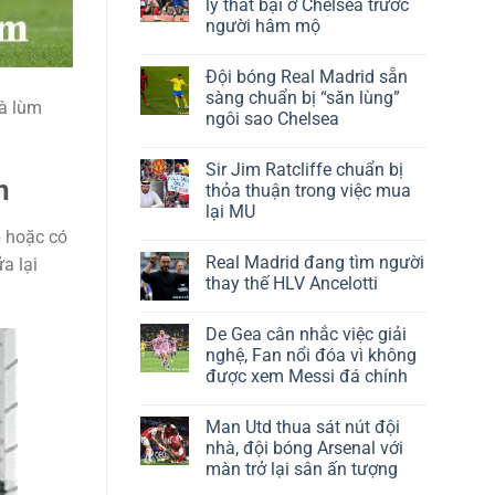
lý thất bại ở Chelsea trước
người hâm mộ
Đội bóng Real Madrid sẵn
sàng chuẩn bị “săn lùng”
và lùm
ngôi sao Chelsea
Sir Jim Ratcliffe chuẩn bị
n
thỏa thuận trong việc mua
lại MU
p hoặc có
Real Madrid đang tìm người
a lại
thay thế HLV Ancelotti
De Gea cân nhắc việc giải
nghệ, Fan nổi đóa vì không
được xem Messi đá chính
Man Utd thua sát nút đội
nhà, đội bóng Arsenal với
màn trở lại sân ấn tượng