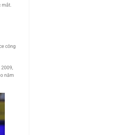
c mắt.
ce công
 2009,
vào năm