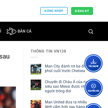
ĐĂNG NHẬP
ĐĂNG KÝ
Ố
BẮN CÁ
THÔNG TIN VN138
 sau
Man City đánh rơi ba điểm
phút cuối trước Chelsea
Chuyến đi Châu Á của nam
siêu sao Messi được nhiều
người trông đợi
Man United đưa ra nhiều
lệnh cấm hơn sau hàng loạt