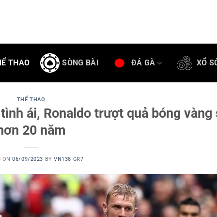
HỂ THAO
SÒNG BÀI
ĐÁ GÀ
XỔ S
THỂ THAO
 tình ái, Ronaldo trượt quả bóng vàng
hơn 20 năm
D ON
06/09/2023
BY
VN138 CR7