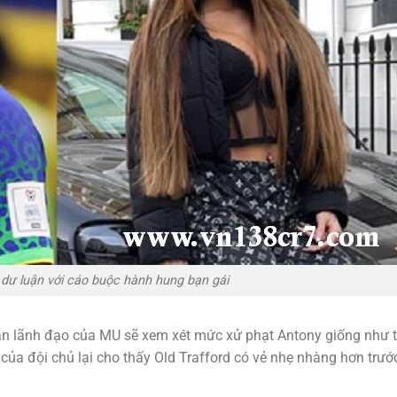
dư luận với cáo buộc hành hung bạn gái
 ban lãnh đạo của MU sẽ xem xét mức xử phạt Antony giống như 
của đội chủ lại cho thấy Old Trafford có vẻ nhẹ nhàng hơn trước