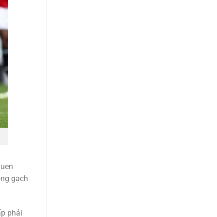
quen
bóng gạch
ấp phải