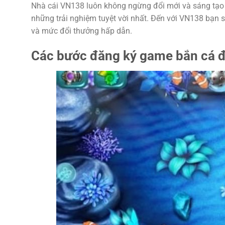
Nhà cái VN138 luôn không ngừng đổi mới và sáng tạo
những trải nghiệm tuyệt vời nhất. Đến với VN138 bạn 
và mức đổi thưởng hấp dẫn.
Các bước đăng ký game bắn cá đ