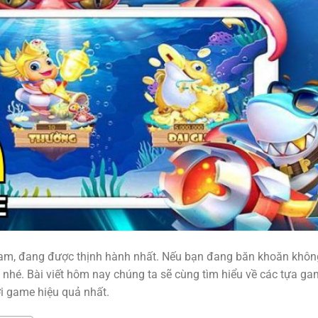
 Nam, đang được thịnh hành nhất. Nếu bạn đang băn khoăn không
hé. Bài viết hôm nay chúng ta sẽ cùng tìm hiểu về các tựa ga
i game hiệu quả nhất.