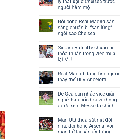
lý thất bại ở Chelsea trước
người hâm mộ
Đội bóng Real Madrid sẵn
sàng chuẩn bị “săn lùng”
ngôi sao Chelsea
Sir Jim Ratcliffe chuẩn bị
thỏa thuận trong việc mua
lại MU
Real Madrid đang tìm người
thay thế HLV Ancelotti
De Gea cân nhắc việc giải
nghệ, Fan nổi đóa vì không
được xem Messi đá chính
Man Utd thua sát nút đội
nhà, đội bóng Arsenal với
màn trở lại sân ấn tượng