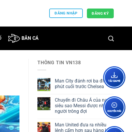
ĐĂNG NHẬP
ĐĂNG KÝ
Ố
BẮN CÁ
THÔNG TIN VN138
Man City đánh rơi ba điểm
phút cuối trước Chelsea
Chuyến đi Châu Á của nam
siêu sao Messi được nhiều
người trông đợi
Man United đưa ra nhiều
lệnh cấm hơn sau hàng loạt