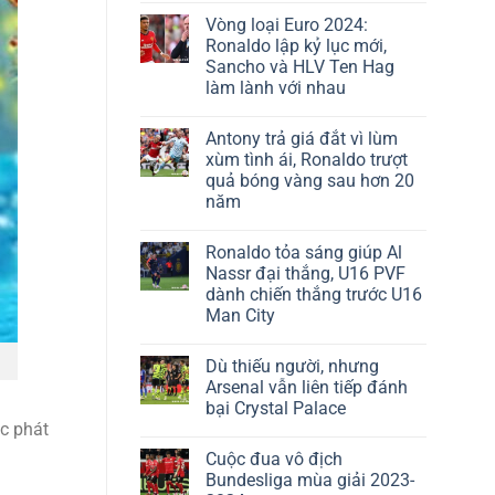
Vòng loại Euro 2024:
Ronaldo lập kỷ lục mới,
Sancho và HLV Ten Hag
làm lành với nhau
Antony trả giá đắt vì lùm
xùm tình ái, Ronaldo trượt
quả bóng vàng sau hơn 20
năm
Ronaldo tỏa sáng giúp Al
Nassr đại thắng, U16 PVF
dành chiến thắng trước U16
Man City
Dù thiếu người, nhưng
Arsenal vẫn liên tiếp đánh
bại Crystal Palace
ệc phát
Cuộc đua vô địch
Bundesliga mùa giải 2023-