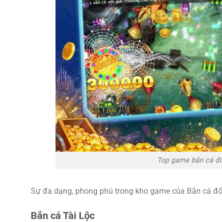
Top game bắn cá đổi
Sự đa dạng, phong phú trong kho game của Bắn cá đổ
Bắn cá Tài Lộc