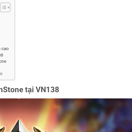
g cao
38
tone
ức
thStone tại VN138