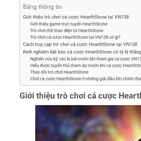
Bảng thông tin
Giới thiệu trò chơi cá cược HearthStone tại VN138
Giới thiệu game trực tuyến HearthStone
Trò chơi thể thao điện tử HearthStone
Trò chơi cá cược HearthStone tại VN138 có gì?
Cách truy cập trò chơi cá cược HearthStone tại VN138
Kinh nghiệm bắt kèo cá cược HearthStone có tỷ lệ thắn
Nghiên cứu kỹ các lá bài trước khi tham gia cá cược VN1
Hiểu được tuyển thủ tham dự trước khi cá cược HearthS
Theo dõi trò chơi HearthStone
Chơi cá cược HearthStone ở những giải đấu lớn chính th
Giới thiệu trò chơi cá cược Hear