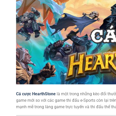
Cá cược HearthStone
là một trong những kèo đổi thưở
game mới so với các game thi đấu e-Sports còn lại tr
mạnh mẽ trong làng game trực tuyến và thi đấu thể tha