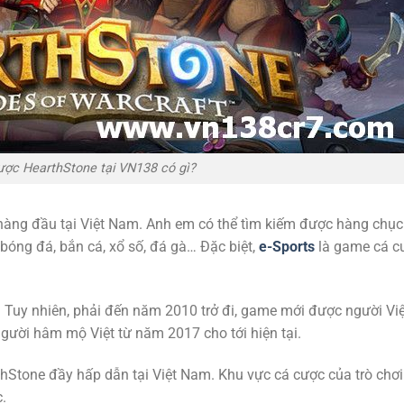
ược HearthStone tại VN138 có gì?
 hàng đầu tại Việt Nam. Anh em có thể tìm kiếm được hàng chụ
bóng đá, bắn cá, xổ số, đá gà… Đặc biệt,
e-Sports
là game cá c
. Tuy nhiên, phải đến năm 2010 trở đi, game mới được người Vi
gười hâm mộ Việt từ năm 2017 cho tới hiện tại.
Stone đầy hấp dẫn tại Việt Nam. Khu vực cá cược của trò chơi
.