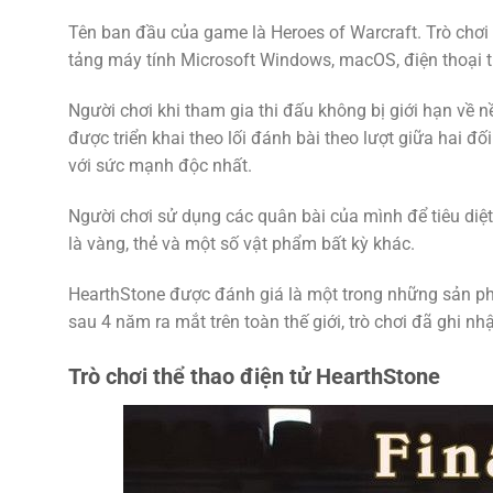
Tên ban đầu của game là Heroes of Warcraft. Trò chơ
tảng máy tính Microsoft Windows, macOS, điện thoại t
Người chơi khi tham gia thi đấu không bị giới hạn về n
được triển khai theo lối đánh bài theo lượt giữa hai 
với sức mạnh độc nhất.
Người chơi sử dụng các quân bài của mình để tiêu diệ
là vàng, thẻ và một số vật phẩm bất kỳ khác.
HearthStone được đánh giá là một trong những sản p
sau 4 năm ra mắt trên toàn thế giới, trò chơi đã ghi nhậ
Trò chơi thể thao điện tử HearthStone