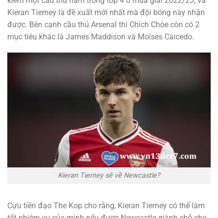
kiếm một cầu thủ nằm trong top 4 ở mùa giải 2022/23, và
Kieran Tierney là đề xuất mới nhất mà đội bóng này nhận
được. Bên cạnh cầu thủ Arsenal thì Chích Chòe còn có 2
mục tiêu khác là James Maddison và Moises Caicedo.
Kieran Tierney sẽ về Newcastle?
Cựu tiền đạo The Kop cho rằng, Kieran Tierney có thể làm
tốt nhiệm vụ của mình nếu được Newcastle giành chỗ cho