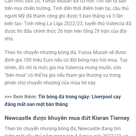
Cán mốc tuổi 20, Yunus Musah đã có hơn 100 lần ra sân
trên mọi chiến trường. Tính đến thời điểm hiện tại, cầu thủ
người Mỹ đã thành công ghi được 5 bàn thắng và 3 lần
kiến tạo. Tính riêng La Liga 2022/23, tuyển thủ Valencia đã
được thi đấu chính thức 26 trận trên tổng 29 trận của đội
nhà.
Theo tin chuyển nhượng bóng đá, Yunus Musah sẽ được
định giá 100 triệu Euro nếu có đội bóng nào hỏi mua. Tuy
nhiên, đó chỉ là mức giá mà Valencia mong muốn, còn
“bên mua” có thể hạ giá nếu tham gia thương vụ trong
phiên chợ chuyển nhượng của mùa hè này.
>>> Xem thêm:
Tin bóng đá trong ngày: Liverpool cay
đắng mất oan một bàn thắng
Newcastle được khuyên mua đứt Kieran Tierney
Theo tin chuyển nhượng bóng đá, Newcastle đang tìm