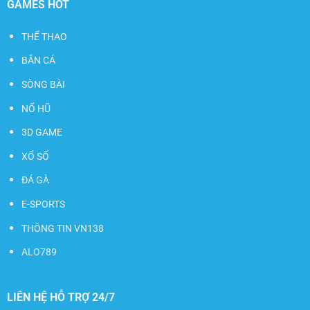
GAMES HOT
THỂ THAO
BẮN CÁ
SÒNG BÀI
NỔ HŨ
3D GAME
XỔ SỐ
ĐÁ GÀ
E-SPORTS
THÔNG TIN VN138
ALO789
LIÊN HỆ HỖ TRỢ 24/7