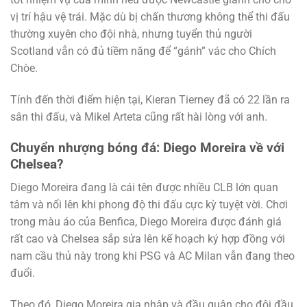
vị trí hậu vệ trái. Mặc dù bị chấn thương không thể thi đấu
thường xuyên cho đội nhà, nhưng tuyển thủ người
Scotland vẫn có đủ tiềm năng để “gánh” vác cho Chích
Chòe.
Tính đến thời điểm hiện tại, Kieran Tierney đã có 22 lần ra
sân thi đấu, và Mikel Arteta cũng rất hài lòng với anh.
Chuyển nhượng bóng đá: Diego Moreira về với
Chelsea?
Diego Moreira đang là cái tên được nhiều CLB lớn quan
tâm và nổi lên khi phong độ thi đấu cực kỳ tuyệt vời. Chơi
trong màu áo của Benfica, Diego Moreira được đánh giá
rất cao và Chelsea sắp sửa lên kế hoạch ký hợp đồng với
nam cầu thủ này trong khi PSG và AC Milan vẫn đang theo
đuổi.
Theo đó, Diego Moreira gia nhập và đầu quân cho đội đầu