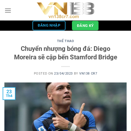
Skip
to
content
ĐĂNG NHẬP
ĐĂNG KÝ
THỂ THAO
Chuyển nhượng bóng đá: Diego
Moreira sẽ cập bến Stamford Bridge
POSTED ON
23/04/2023
BY
VN138 CR7
23
Th4