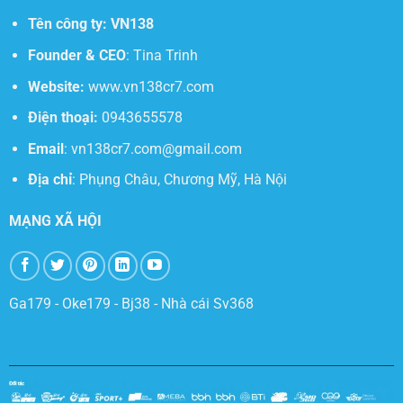
Tên công ty:
VN138
Founder & CEO
: Tina Trinh
Website:
www.vn138cr7.com
Điện thoại:
0943655578
Email
:
vn138cr7.com@gmail.com
Địa chỉ
:
Phụng Châu, Chương Mỹ, Hà Nội
MẠNG XÃ HỘI
Ga179
-
Oke179
-
Bj38
-
Nhà cái Sv368