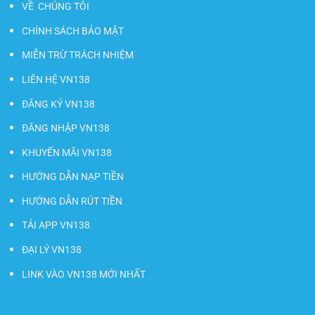
VỀ CHÚNG TÔI
CHÍNH SÁCH BẢO MẬT
MIỄN TRỪ TRÁCH NHIỆM
LIÊN HỆ VN138
ĐĂNG KÝ VN138
ĐĂNG NHẬP VN138
KHUYẾN MÃI VN138
HƯỚNG DẪN NẠP TIỀN
HƯỚNG DẪN RÚT TIỀN
TẢI APP VN138
ĐẠI LÝ VN138
LINK VÀO VN138 MỚI NHẤT