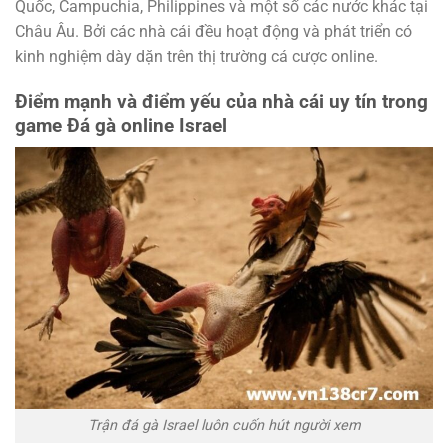
Quốc, Campuchia, Philippines và một số các nước khác tại
Châu Âu. Bởi các nhà cái đều hoạt động và phát triển có
kinh nghiệm dày dặn trên thị trường cá cược online.
Điểm mạnh và điểm yếu của nhà cái uy tín trong
game Đá gà online Israel
Trận đá gà Israel luôn cuốn hút người xem