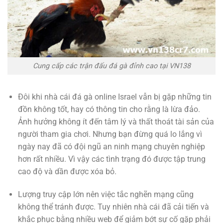
Cung cấp các trận đấu đá gà đỉnh cao tại VN138
Đôi khi nhà cái đá gà online Israel vẫn bị gặp những tin
đồn không tốt, hay có thông tin cho rằng là lừa đảo.
Ảnh hưởng không ít đến tâm lý và thất thoát tài sản của
người tham gia chơi. Nhưng bạn đừng quá lo lắng vì
ngày nay đã có đội ngũ an ninh mạng chuyên nghiệp
hơn rất nhiều. Vì vậy các tình trạng đó được tập trung
cao độ và dần được xóa bỏ.
Lượng truy cập lớn nên việc tắc nghẽn mạng cũng
không thể tránh được. Tuy nhiên nhà cái đã cải tiến và
khắc phục bằng nhiều web để giảm bớt sự cố gặp phải