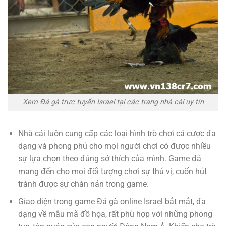
Xem Đá gà trực tuyến Israel tại các trang nhà cái uy tín
Nhà cái luôn cung cấp các loại hình trò chơi cá cược đa
dạng và phong phú cho mọi người chơi có được nhiều
sự lựa chọn theo đúng sở thích của mình. Game đã
mang đến cho mọi đối tượng chơi sự thú vị, cuốn hút
tránh được sự chán nản trong game.
Giao diện trong game Đá gà online Israel bắt mắt, đa
dạng về mẫu mã đồ họa, rất phù hợp với những phong