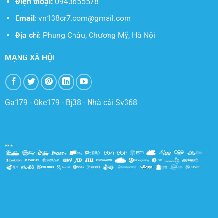
Điện thoại:
0943655578
Email
:
vn138cr7.com@gmail.com
Địa chỉ
:
Phụng Châu, Chương Mỹ, Hà Nội
MẠNG XÃ HỘI
Ga179
-
Oke179
-
Bj38
-
Nhà cái Sv368