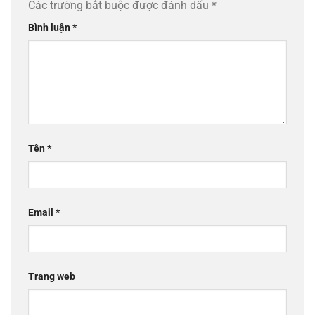
Các trường bắt buộc được đánh dấu
*
Bình luận
*
Tên
*
Email
*
Trang web