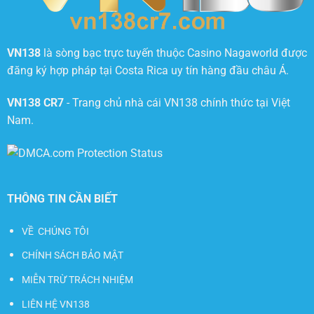
VN138
là sòng bạc trực tuyến thuộc Casino Nagaworld được
đăng ký hợp pháp tại Costa Rica uy tín hàng đầu châu Á.
VN138 CR7
- Trang chủ nhà cái VN138 chính thức tại Việt
Nam.
THÔNG TIN CẦN BIẾT
VỀ CHÚNG TÔI
CHÍNH SÁCH BẢO MẬT
MIỄN TRỪ TRÁCH NHIỆM
LIÊN HỆ VN138