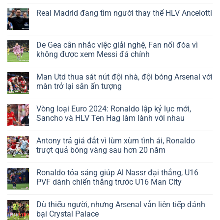
Real Madrid đang tìm người thay thế HLV Ancelotti
De Gea cân nhắc việc giải nghệ, Fan nổi đóa vì
không được xem Messi đá chính
Man Utd thua sát nút đội nhà, đội bóng Arsenal với
màn trở lại sân ấn tượng
Vòng loại Euro 2024: Ronaldo lập kỷ lục mới,
Sancho và HLV Ten Hag làm lành với nhau
Antony trả giá đắt vì lùm xùm tình ái, Ronaldo
trượt quả bóng vàng sau hơn 20 năm
Ronaldo tỏa sáng giúp Al Nassr đại thắng, U16
PVF dành chiến thắng trước U16 Man City
Dù thiếu người, nhưng Arsenal vẫn liên tiếp đánh
bại Crystal Palace