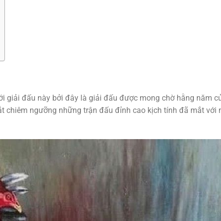
i giải đấu này bởi đây là giải đấu được mong chờ hằng năm củ
t chiêm ngưỡng những trận đấu đỉnh cao kịch tính đã mắt với