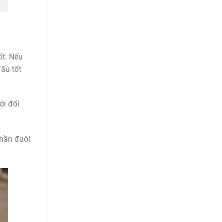
ốt. Nếu
đấu tốt
ới đối
phần đuôi