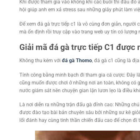
Khi được tham gia vào không khí các buổi thi đấu đó a
hội giúp anh em xả stress sau những giây phút làm vi
Để xem đá gà trực tiếp c1 là vô cùng đơn giản, người c
mà ổn định rồi truy cập vào trang web uy tín có lượng
Giải mã đá gà trực tiếp C1 được
Không thu kém với
đá gà Thomo
, đá gà c1 cũng là đị
Tính công bằng minh bạch đi tham gia cá cược: Đây là 
cũng muốn được chơi ở những nơi an toàn, không có gi
nước giám sát nên chuyện gian lận lươn lẹo là điều khô
Là nơi diễn ra những trận đấu gà đỉnh cao: Những ch
được đào tạo bài bản chuyên sâu bởi những sư kê giỏi 
lối đánh hay cùng tinh thần chiến đấu cao để chọn đi t