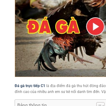
Đá gà trực tiếp C1
là địa điểm đá gà thu hút đông đảo
đỉnh cao của nhiều anh em sư kê nổi danh tìm đến. Vậ
Bảng thông tin