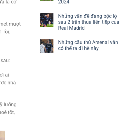
2024
ừa là cơ
Những vấn đề đang bộc lộ
sau 2 trận thua liên tiếp của
ernet mượt
Real Madrid
 rồi.
Những cầu thủ Arsenal vẫn
có thể ra đi hè này
 sau:
i ai
ược nhà
kỹ lưỡng
oẻ tốt,