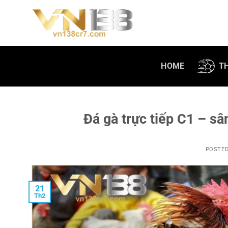
Skip
to
content
HOME
T
Đá gà trực tiếp C1 – sâ
POSTE
21
Th2