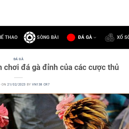
HỂ THAO
SÒNG BÀI
ĐÁ GÀ
XỔ S
ĐÁ GÀ
n chơi đá gà đỉnh của các cược thủ
D ON
21/02/2023
BY
VN138 CR7