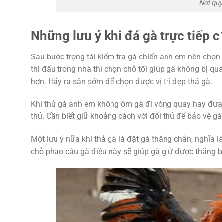
Nơi quy
Những lưu ý khi đá gà trực tiếp c
Sau bước trọng tài kiểm tra gà chiến anh em nên chọn 
thi đấu trong nhà thì chọn chỗ tối giúp gà không bị quá
hơn. Hãy ra sân sớm để chọn được vị trí đẹp thả gà.
Khi thử gà anh em không ôm gà đi vòng quay hay đưa l
thủ. Cần biết giữ khoảng cách với đối thủ để bảo vệ g
Một lưu ý nữa khi thả gà là đặt gà thắng chân, nghĩa
chỗ phao câu gà điều này sẽ giúp gà giữ được thăng b