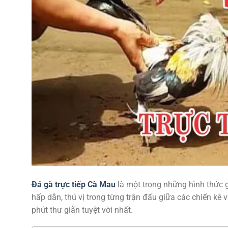
Đá gà trực tiếp Cà Mau
là một trong những hình thức g
hấp dẫn, thú vị trong từng trận đấu giữa các chiến k
phút thư giãn tuyệt vời nhất.