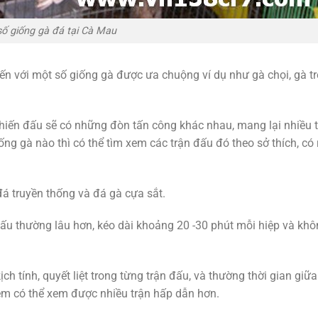
ố giống gà đá tại Cà Mau
n với một số giống gà được ưa chuộng ví dụ như gà chọi, gà tre
iến đấu sẽ có những đòn tấn công khác nhau, mang lại nhiều t
ng gà nào thì có thể tìm xem các trận đấu đó theo sở thích, có 
 đá truyền thống và đá gà cựa sắt.
 đấu thường lâu hơn, kéo dài khoảng 20 -30 phút mỗi hiệp và kh
h tính, quyết liệt trong từng trận đấu, và thường thời gian giữa
em có thể xem được nhiều trận hấp dẫn hơn.