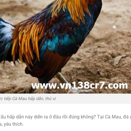
c tiếp Cà Mau hấp dẫn, thú vị
 đấu hấp dẫn này diễn ra ở đâu rồi đúng không? Tại Cà Mau, đá 
, yêu thích.