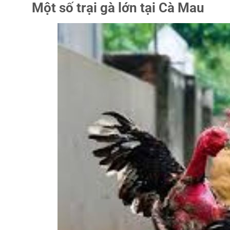
Một số trại gà lớn tại Cà Mau