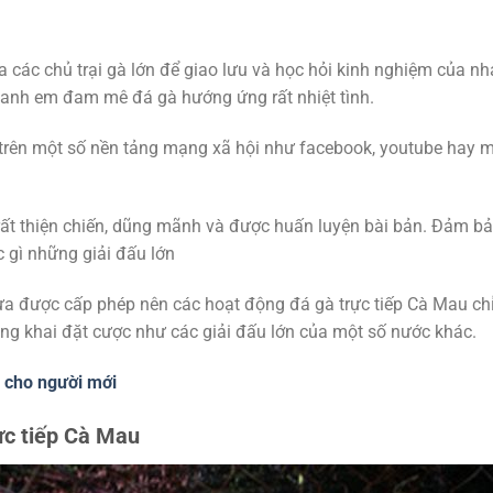
 các chủ trại gà lớn để giao lưu và học hỏi kinh nghiệm của nh
c anh em đam mê đá gà hướng ứng rất nhiệt tình.
 trên một số nền tảng mạng xã hội như facebook, youtube hay m
 rất thiện chiến, dũng mãnh và được huấn luyện bài bản. Đảm 
gì những giải đấu lớn
hưa được cấp phép nên các hoạt động đá gà trực tiếp Cà Mau ch
công khai đặt cược như các giải đấu lớn của một số nước khác.
i cho người mới
ực tiếp Cà Mau