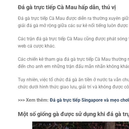
Đá gà trực tiếp Cà Mau hấp dẫn, thú vị
Đá gà trực tiếp Cà Mau được diễn ra thường xuyên giữa
giải đá gà mở rộng giữa các sư kê nổi tiếng luôn đượ
Các trận đá gà trực tiếp Cà Mau cũng được phát sóng
web cá cược khác.
Các chiến kê tham gia đá gà trực tiếp Cà Mau thường
đến cho anh em những trận đấu mãn nhãn không khác 
Tuy nhiên, việc tổ chức đá gà ăn tiền ở nước ta vẫn c
chức dưới hình thức giao lưu, giải trí và không được 
>>> Xem thêm:
Đá gà trực tiếp Singapore và mẹo chơ
Một số giống gà được sử dụng khi đá gà tr