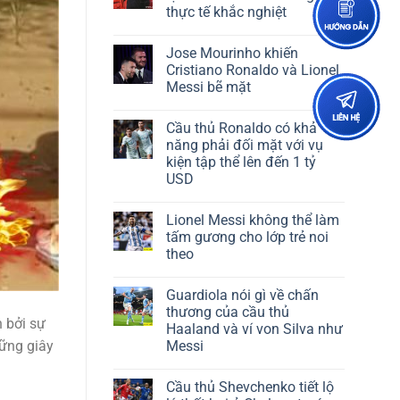
thực tế khắc nghiệt
Jose Mourinho khiến
Cristiano Ronaldo và Lionel
Messi bẽ mặt
Cầu thủ Ronaldo có khả
năng phải đối mặt với vụ
kiện tập thể lên đến 1 tỷ
USD
Lionel Messi không thể làm
tấm gương cho lớp trẻ noi
theo
Guardiola nói gì về chấn
thương của cầu thủ
h bởi sự
Haaland và ví von Silva như
Messi
hững giây
Cầu thủ Shevchenko tiết lộ