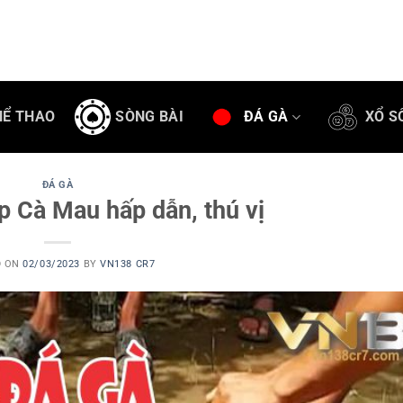
HỂ THAO
SÒNG BÀI
ĐÁ GÀ
XỔ S
ĐÁ GÀ
ếp Cà Mau hấp dẫn, thú vị
D ON
02/03/2023
BY
VN138 CR7