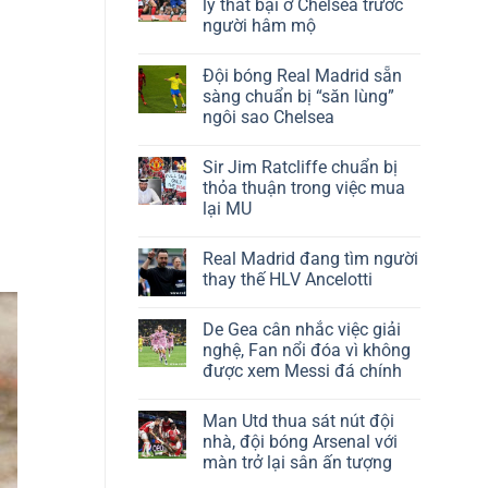
lý thất bại ở Chelsea trước
người hâm mộ
Đội bóng Real Madrid sẵn
sàng chuẩn bị “săn lùng”
ngôi sao Chelsea
Sir Jim Ratcliffe chuẩn bị
thỏa thuận trong việc mua
lại MU
Real Madrid đang tìm người
thay thế HLV Ancelotti
De Gea cân nhắc việc giải
nghệ, Fan nổi đóa vì không
được xem Messi đá chính
Man Utd thua sát nút đội
nhà, đội bóng Arsenal với
màn trở lại sân ấn tượng