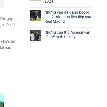
2024
Những vấn đề đang bộc lộ
sau 2 trận thua liên tiếp của
dẫn, gay
Real Madrid
c tiếp là
Những cầu thủ Arsenal vẫn
có thể ra đi hè này
 chiến kê
 kê nào