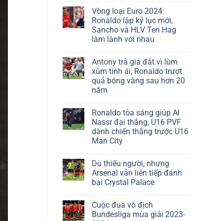
Vòng loại Euro 2024:
Ronaldo lập kỷ lục mới,
Sancho và HLV Ten Hag
làm lành với nhau
Antony trả giá đắt vì lùm
xùm tình ái, Ronaldo trượt
quả bóng vàng sau hơn 20
năm
Ronaldo tỏa sáng giúp Al
Nassr đại thắng, U16 PVF
dành chiến thắng trước U16
Man City
Dù thiếu người, nhưng
Arsenal vẫn liên tiếp đánh
bại Crystal Palace
Cuộc đua vô địch
Bundesliga mùa giải 2023-