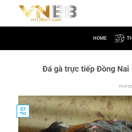
Skip
to
content
HOME
T
Đá gà trực tiếp Đồng Nai
POSTE
07
Th3