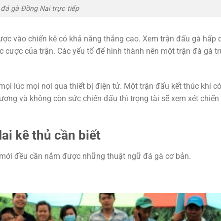
 đá gà Đồng Nai trực tiếp
ược vào chiến kê có khả năng thắng cao. Xem trận đấu gà hấp 
cược của trận. Các yếu tố để hình thành nên một trận đá gà trự
 lúc mọi nơi qua thiết bị điện tử. Một trận đấu kết thúc khi có
ương và không còn sức chiến đấu thì trọng tài sẽ xem xét chiến
ai kê thủ cần biết
ời mới đều cần nắm được những thuật ngữ đá gà cơ bản.