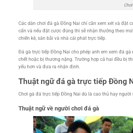
Chơi
Các dân chơi đá gà Đồng Nai chỉ cần xem xét và đặt c
cấn và nếu đặt cược đúng thì sẽ nhận thưởng theo mức 
chiến kê, sân bãi và nhà cái phát trực tiếp.
Đá gà trực tiếp Đồng Nai cho phép anh em xem đá gà mọi
chết hoặc bị thương nặng. Trường hợp cả hai đều bị th
yếu hơn và đưa ra nhận định.
Thuật ngữ đá gà trực tiếp Đồng N
Chơi gà đá trực tiếp Đồng Nai dù là cao thủ hay ngư
Thuật ngữ về người chơi đá gà