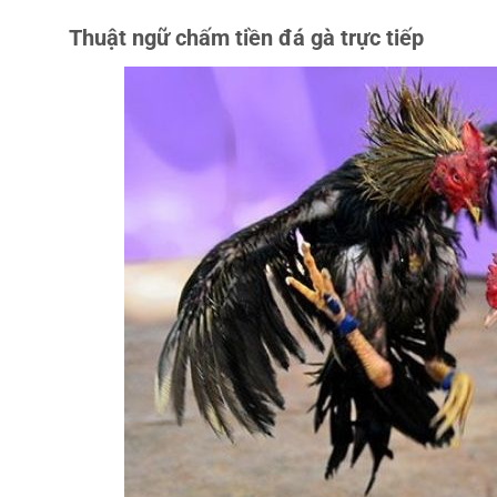
Thuật ngữ chấm tiền đá gà trực tiếp