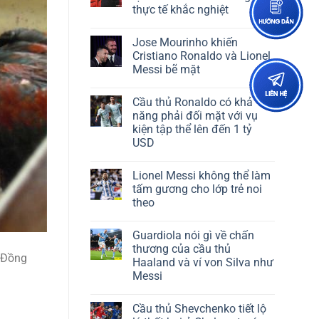
thực tế khắc nghiệt
Jose Mourinho khiến
Cristiano Ronaldo và Lionel
Messi bẽ mặt
Cầu thủ Ronaldo có khả
năng phải đối mặt với vụ
kiện tập thể lên đến 1 tỷ
USD
Lionel Messi không thể làm
tấm gương cho lớp trẻ noi
theo
Guardiola nói gì về chấn
thương của cầu thủ
 Đồng
Haaland và ví von Silva như
Messi
Cầu thủ Shevchenko tiết lộ