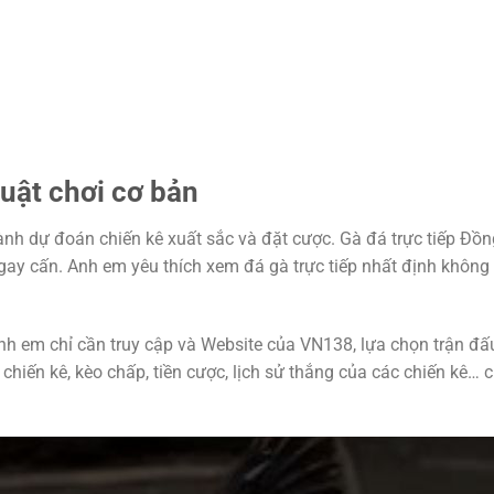
luật chơi cơ bản
nh dự đoán chiến kê xuất sắc và đặt cược. Gà đá trực tiếp Đồn
u gay cấn. Anh em yêu thích xem đá gà trực tiếp nhất định không
 Anh em chỉ cần truy cập và Website của VN138, lựa chọn trận đ
chiến kê, kèo chấp, tiền cược, lịch sử thắng của các chiến kê… 