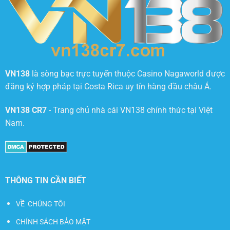
VN138
là sòng bạc trực tuyến thuộc Casino Nagaworld được
đăng ký hợp pháp tại Costa Rica uy tín hàng đầu châu Á.
VN138 CR7
- Trang chủ nhà cái VN138 chính thức tại Việt
Nam.
THÔNG TIN CẦN BIẾT
VỀ CHÚNG TÔI
CHÍNH SÁCH BẢO MẬT