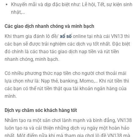
Khuyến mãi và dịp đặc biệt như: Lễ hội, Tết, sự kiện sinh
nhật,…
Các giao dịch nhanh chóng và minh bạch
Khi tham gia đánh lô đề/
xổ số
online tại nhà cái VN13 thì
các bạn sẽ được trải nghiệm các dịch vụ tốt nhất. Đặc biệt
đó chính là các thao tác giao dịch nạp tiền và rút tiền
nhanh chóng, minh bạch.
Có nhiều phương thức nạp tiền cho người chơi thoải mái
lựa chọn như là: Nạp thẻ, banking, Momo,… Khi rút tiền thì
các bạn có thể rút tiền thật qua tài khoản ngân hàng của
mình.
Dịch vụ chăm sóc khách hàng tốt
Nhằm tạo ra một sân chơi lành mạnh và bình đẳng, VN138
luôn tạo ra và cải thiện những dịch vụ ngày một hoàn hảo
nhất. Một điểm nữa khi mà tham gia chơi lô đề VN138 mà