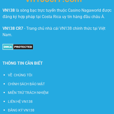
VN138
là sòng bạc trực tuyến thuộc Casino Nagaworld được
đăng ký hợp pháp tại Costa Rica uy tín hàng đầu châu Á.
VN138 CR7
- Trang chủ nhà cái VN138 chính thức tại Việt
Nam.
THÔNG TIN CẦN BIẾT
VỀ CHÚNG TÔI
CHÍNH SÁCH BẢO MẬT
MIỄN TRỪ TRÁCH NHIỆM
LIÊN HỆ VN138
ĐĂNG KÝ VN138