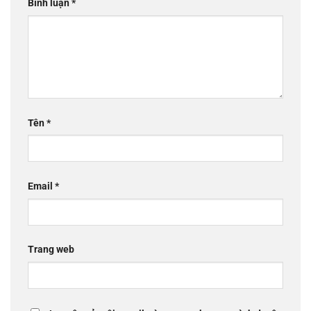
Bình luận
*
Tên
*
Email
*
Trang web