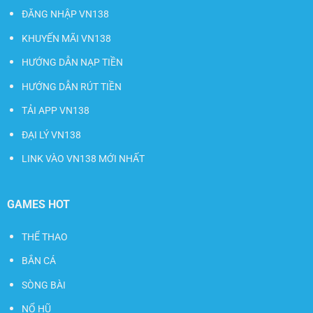
ĐĂNG NHẬP VN138
KHUYẾN MÃI VN138
HƯỚNG DẪN NẠP TIỀN
HƯỚNG DẪN RÚT TIỀN
TẢI APP VN138
ĐẠI LÝ VN138
LINK VÀO VN138 MỚI NHẤT
GAMES HOT
THỂ THAO
BẮN CÁ
SÒNG BÀI
NỔ HŨ