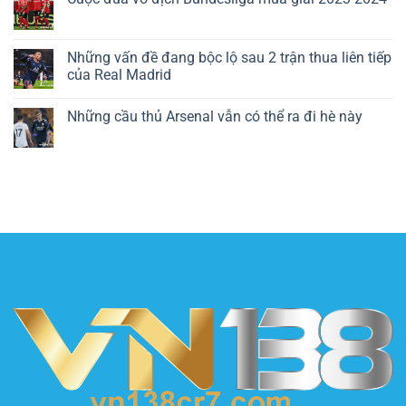
Những vấn đề đang bộc lộ sau 2 trận thua liên tiếp
của Real Madrid
Những cầu thủ Arsenal vẫn có thể ra đi hè này