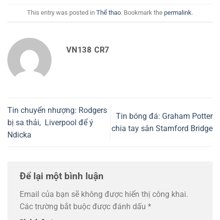
This entry was posted in
Thể thao
. Bookmark the
permalink
.
VN138 CR7
Tin chuyển nhượng: Rodgers
Tin bóng đá: Graham Potter
bị sa thải, Liverpool để ý
chia tay sân Stamford Bridge
Ndicka
Để lại một bình luận
Email của bạn sẽ không được hiển thị công khai.
Các trường bắt buộc được đánh dấu
*