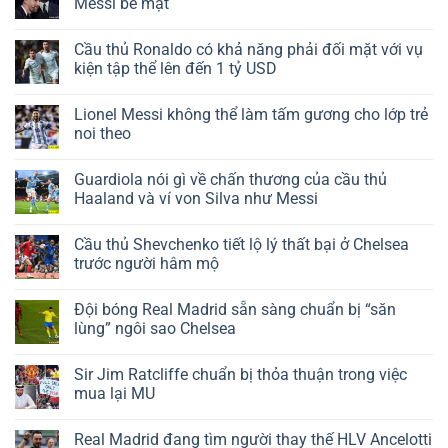
Messi bẽ mặt
Cầu thủ Ronaldo có khả năng phải đối mặt với vụ
kiện tập thể lên đến 1 tỷ USD
Lionel Messi không thể làm tấm gương cho lớp trẻ
noi theo
Guardiola nói gì về chấn thương của cầu thủ
Haaland và ví von Silva như Messi
Cầu thủ Shevchenko tiết lộ lý thất bại ở Chelsea
trước người hâm mộ
Đội bóng Real Madrid sẵn sàng chuẩn bị “săn
lùng” ngôi sao Chelsea
Sir Jim Ratcliffe chuẩn bị thỏa thuận trong việc
mua lại MU
Real Madrid đang tìm người thay thế HLV Ancelotti