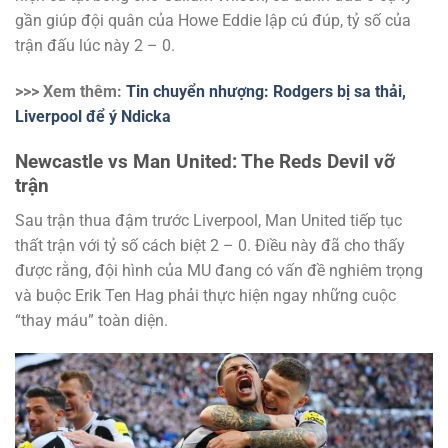
gần giúp đội quân của Howe Eddie lập cú đúp, tỷ số của
trận đấu lúc này 2 – 0.
>>> Xem thêm:
Tin chuyển nhượng: Rodgers bị sa thải,
Liverpool để ý Ndicka
Newcastle vs Man United: The Reds Devil vỡ
trận
Sau trận thua đậm trước Liverpool, Man United tiếp tục
thất trận với tỷ số cách biệt 2 – 0. Điều này đã cho thấy
được rằng, đội hình của MU đang có vấn đề nghiêm trọng
và buộc Erik Ten Hag phải thực hiện ngay những cuộc
“thay máu” toàn diện.