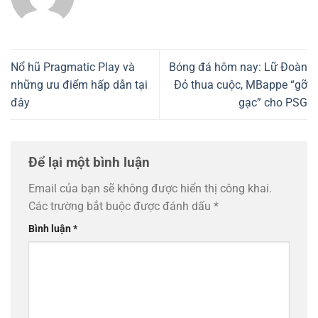
Nổ hũ Pragmatic Play và
Bóng đá hôm nay: Lữ Đoàn
những ưu điểm hấp dẫn tại
Đỏ thua cuộc, MBappe “gỡ
đây
gạc” cho PSG
Để lại một bình luận
Email của bạn sẽ không được hiển thị công khai.
Các trường bắt buộc được đánh dấu
*
Bình luận
*