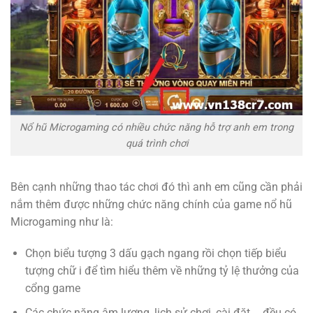
Nổ hũ Microgaming có nhiều chức năng hỗ trợ anh em trong
quá trình chơi
Bên cạnh những thao tác chơi đó thì anh em cũng cần phải
nắm thêm được những chức năng chính của game nổ hũ
Microgaming như là:
Chọn biểu tượng 3 dấu gạch ngang rồi chọn tiếp biểu
tượng chữ i để tìm hiểu thêm về những tỷ lệ thưởng của
cổng game
Các chức năng âm lương, lịch sử chơi, cài đặt,… đều có