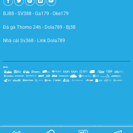
BJ88
-
SV388
-
Ga179
-
Oke179
Đá gà Thomo 24h
-
Dola789
-
Bj38
Nhà cái Sv368
-
Link Dola789
TRANG CHỦ
SÒNG BÀI
THỂ THAO
ĐÁ GÀ
XỔ SỐ
E-SPORTS
3D GAMES
NỔ HŨ
BẮN CÁ
KHUYẾN MÃI
ĐẠI LÝ