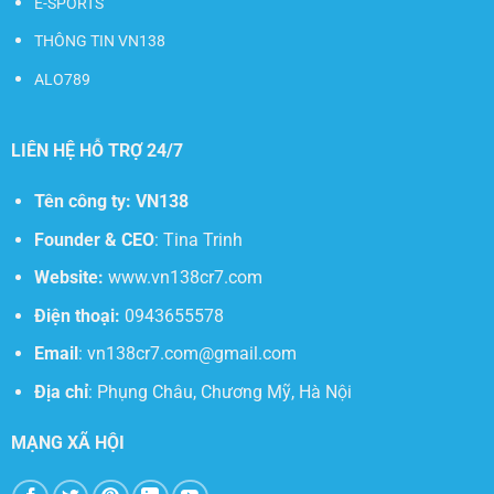
E-SPORTS
THÔNG TIN VN138
ALO789
LIÊN HỆ HỖ TRỢ 24/7
Tên công ty:
VN138
Founder & CEO
: Tina Trinh
Website:
www.vn138cr7.com
Điện thoại:
0943655578
Email
:
vn138cr7.com@gmail.com
Địa chỉ
:
Phụng Châu, Chương Mỹ, Hà Nội
MẠNG XÃ HỘI