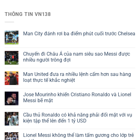
THÔNG TIN VN138
Man City đánh rơi ba điểm phút cuối trước Chelsea
Chuyến đi Châu Á của nam siêu sao Messi được
nhiều người trông đợi
Man United đưa ra nhiều lệnh cấm hơn sau hàng
loạt thực tế khắc nghiệt
Jose Mourinho khiến Cristiano Ronaldo và Lionel
Messi bẽ mặt
Cầu thủ Ronaldo có khả năng phải đối mặt với vụ
kiện tập thể lên đến 1 tỷ USD
Lionel Messi không thể làm tấm gương cho lớp trẻ