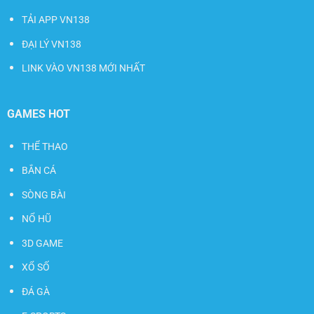
TẢI APP VN138
ĐẠI LÝ VN138
LINK VÀO VN138 MỚI NHẤT
GAMES HOT
THỂ THAO
BẮN CÁ
SÒNG BÀI
NỔ HŨ
3D GAME
XỔ SỐ
ĐÁ GÀ