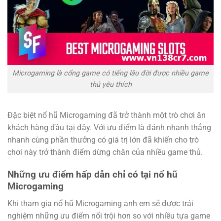
Microgaming là cổng game có tiếng lâu đời được nhiều game
thủ yêu thích
Đặc biệt nổ hũ Microgaming đã trở thành một trò chơi ăn
khách hàng đầu tại đây. Với ưu điểm là đánh nhanh thắng
nhanh cùng phần thưởng có giá trị lớn đã khiến cho trò
chơi này trở thành điểm dừng chân của nhiều game thủ.
Những ưu điểm hấp dẫn chỉ có tại nổ hũ
Microgaming
Khi tham gia nổ hũ Microgaming anh em sẽ được trải
nghiệm những ưu điểm nổi trội hơn so với nhiều tựa game