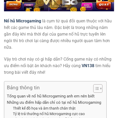
Nổ hũ Microgaming
là cụm từ quá đỗi quen thuộc với hầu
hết các game thủ lâu năm. Đặc biệt là trong những năm
gần đây khi mà thời đại của game nổ hũ trực tuyến lên
ngôi thì trò chơi lại càng được nhiều người quan tâm hơn
nữa.
Vậy trò chơi này có gì hấp dẫn? Cổng game này có những
ưu điểm nổi bật ăn khách nào? Hãy cùng
VN138
tìm hiểu
trong bài viết đây nhé!
Bảng thông tin
Tổng quan về nổ hũ Microgaming anh em nên biết
Những ưu điểm hấp dẫn chỉ có tại nổ hũ Microgaming
Thiết kế đồ họa và âm thanh chân thật
Tỷ lệ trả thưởng nổ hũ Microgaming cực cao