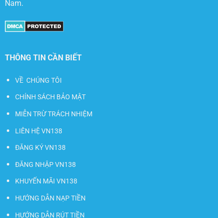
Nam.
THÔNG TIN CẦN BIẾT
VỀ CHÚNG TÔI
CHÍNH SÁCH BẢO MẬT
MIỄN TRỪ TRÁCH NHIỆM
LIÊN HỆ VN138
ĐĂNG KÝ VN138
ĐĂNG NHẬP VN138
KHUYẾN MÃI VN138
HƯỚNG DẪN NẠP TIỀN
HƯỚNG DẪN RÚT TIỀN