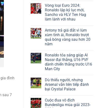
Vòng loại Euro 2024:
Ronaldo lập kỷ lục mới,
Sancho và HLV Ten Hag
làm lành với nhau
Antony trả giá đắt vì lùm
xùm tình ái, Ronaldo trượt
quả bóng vàng sau hơn 20
năm
Ronaldo tỏa sáng giúp Al
Nassr đại thắng, U16 PVF
dành chiến thắng trước U16
Man City
 gia đình
Dù thiếu người, nhưng
Arsenal vẫn liên tiếp đánh
bại Crystal Palace
n sau 7
Cuộc đua vô địch
Bundesliga mùa giải 2023-