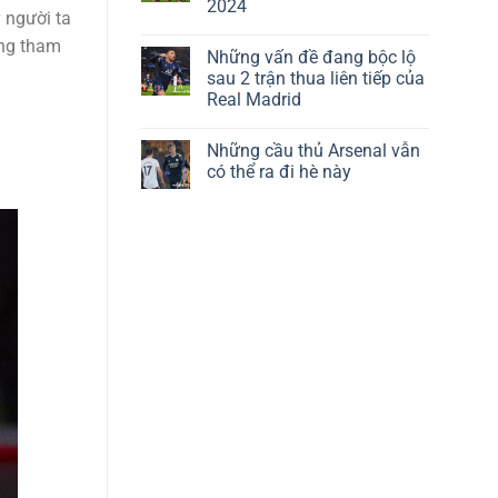
2024
 người ta
ừng tham
Những vấn đề đang bộc lộ
sau 2 trận thua liên tiếp của
Real Madrid
Những cầu thủ Arsenal vẫn
có thể ra đi hè này