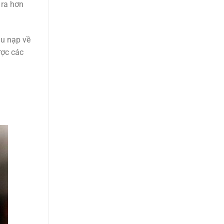
 ra hơn
hu nạp về
ược các