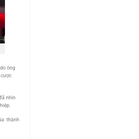
 do ông
t cược
đã nhìn
hiệp.
của thành