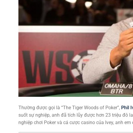
Thường được gọi là “The Tiger Woods of Poker”,
Phil 
suốt sự nghiệp, anh đã tích lũy được hơn 23 triệu đô la 
nghiệp chơi Poker và cá cược casino của Ivey, anh em 