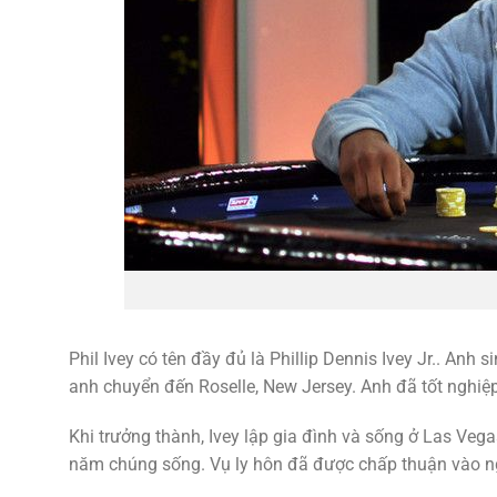
Phil Ivey có tên đầy đủ là Phillip Dennis Ivey Jr.. Anh 
anh chuyển đến Roselle, New Jersey. Anh đã tốt nghiệp
Khi trưởng thành, Ivey lập gia đình và sống ở Las Vega
năm chúng sống. Vụ ly hôn đã được chấp thuận vào 