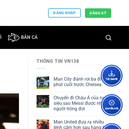
ĐĂNG NHẬP
ĐĂNG KÝ
Ố
BẮN CÁ
THÔNG TIN VN138
Man City đánh rơi ba điểm
phút cuối trước Chelsea
Chuyến đi Châu Á của nam
siêu sao Messi được nhiều
người trông đợi
Man United đưa ra nhiều
lệnh cấm hơn sau hàng loạt