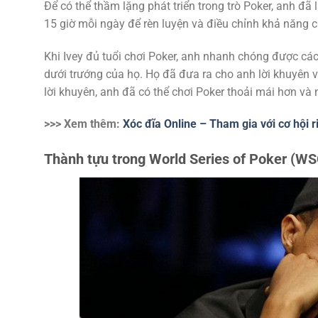
Để có thể thầm lặng phát triển trong trò Poker, anh đ
15 giờ mỗi ngày để rèn luyện và điều chỉnh khả năng c
Khi Ivey đủ tuổi chơi Poker, anh nhanh chóng được các
dưới trướng của họ. Họ đã đưa ra cho anh lời khuyên
lời khuyên, anh đã có thể chơi Poker thoải mái hơn và
>>> Xem thêm:
Xóc đĩa Online – Tham gia với cơ hội r
Thành tựu trong World Series of Poker (WS