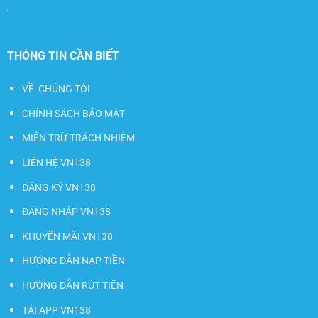
THÔNG TIN CẦN BIẾT
VỀ CHÚNG TÔI
CHÍNH SÁCH BẢO MẬT
MIỄN TRỪ TRÁCH NHIỆM
LIÊN HỆ VN138
ĐĂNG KÝ VN138
ĐĂNG NHẬP VN138
KHUYẾN MÃI VN138
HƯỚNG DẪN NẠP TIỀN
HƯỚNG DẪN RÚT TIỀN
TẢI APP VN138