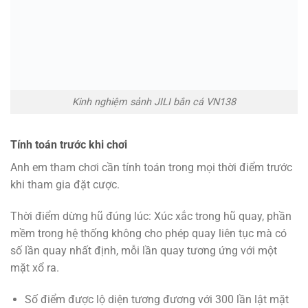
Kinh nghiệm sảnh JILI bắn cá VN138
Tính toán trước khi chơi
Anh em tham chơi cần tính toán trong mọi thời điểm trước
khi tham gia đặt cược.
Thời điểm dừng hũ đúng lúc: Xúc xắc trong hũ quay, phần
mềm trong hệ thống không cho phép quay liên tục mà có
số lần quay nhất định, mỗi lần quay tương ứng với một
mặt xổ ra.
Số điểm được lộ diện tương đương với 300 lần lật mặt