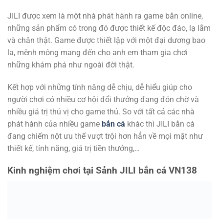
JILI được xem là một nhà phát hành ra game bắn online,
những sản phẩm có trong đó được thiết kế độc đáo, lạ lẫm
và chân thật. Game được thiết lập với một đại dương bao
la, mênh mông mang đến cho anh em tham gia chơi
những khám phá như ngoài đời thật.
Kết hợp với những tính năng dễ chịu, dễ hiểu giúp cho
người chơi có nhiều cơ hội đổi thưởng đang đón chờ và
nhiều giá trị thú vị cho game thủ. So với tất cả các nhà
phát hành của nhiều game
bắn cá
khác thì JILI bắn cá
đang chiếm nột ưu thế vượt trội hơn hẳn về mọi mặt như
thiết kế, tính năng, giá trị tiền thưởng,…
Kinh nghiệm chơi tại Sảnh JILI bắn cá VN138