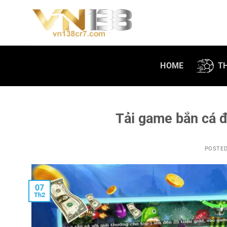
Skip
to
content
HOME
T
Tải game bắn cá đ
POSTE
07
Th2