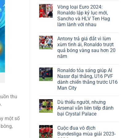
Vòng loại Euro 2024:
Ronaldo lập kỷ lục mới,
Sancho và HLV Ten Hag
làm lành với nhau
Antony trả giá đắt vì lùm
xùm tình ái, Ronaldo trượt
quả bóng vàng sau hơn 20
năm
Ronaldo tỏa sáng giúp Al
Nassr đại thắng, U16 PVF
dành chiến thắng trước U16
Man City
guồn thu
Dù thiếu người, nhưng
.
Arsenal vẫn liên tiếp đánh
bại Crystal Palace
ay một số
 bông,
Cuộc đua vô địch
Bundesliga mùa giải 2023-