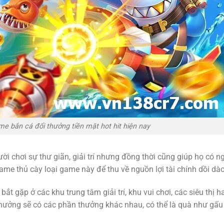
me bắn cá đổi thưởng tiền mặt hot hit hiện nay
i chơi sự thư giãn, giải trí nhưng đồng thời cũng giúp họ có n
me thủ cày loại game này để thu về nguồn lợi tài chính dồi dào
 gặp ở các khu trung tâm giải trí, khu vui chơi, các siêu thị h
hưởng sẽ có các phần thưởng khác nhau, có thể là quà như gấu