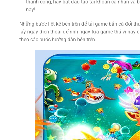
thành công, hãy bắt đầu tạo tài khoản cá nhân và 
nay!
Những bước liệt kê bên trên để tải game bắn cá đổi 
lấy ngay điện thoại để rinh ngay tựa game thú vị này
theo các bước hướng dẫn bên trên.