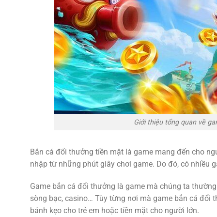
Giới thiệu tổng quan về ga
Bắn cá đổi thưởng tiền mặt là game mang đến cho ngườ
nhập từ những phút giây chơi game. Do đó, có nhiều ga
Game bắn cá đổi thưởng là game mà chúng ta thường bắt
sòng bạc, casino… Tùy từng nơi mà game bắn cá đổi t
bánh kẹo cho trẻ em hoặc tiền mặt cho người lớn.