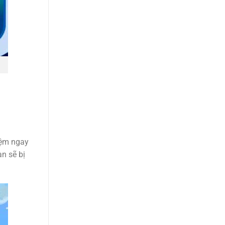
iệm ngay
n sẽ bị