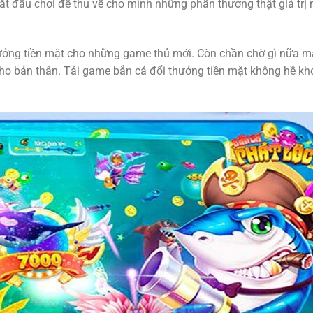
bắt đầu chơi để thu về cho mình những phần thưởng thật giá trị
thưởng tiền mặt cho những game thủ mới. Còn chần chờ gì nữa 
 cho bản thân. Tải game bắn cá đổi thưởng tiền mặt không hề k