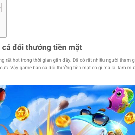
t
 cá đổi thưởng tiền mặt
 rất hot trong thời gian gần đây. Đã có rất nhiều người tham gi
h cực. Vậy game bắn cá đổi thưởng tiền mặt có gì mà lại làm mư