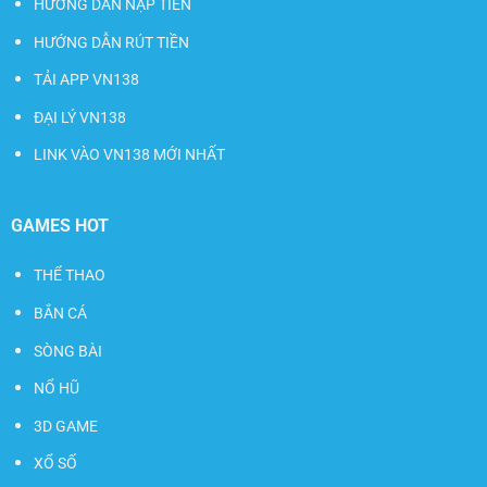
HƯỚNG DẪN NẠP TIỀN
HƯỚNG DẪN RÚT TIỀN
TẢI APP VN138
ĐẠI LÝ VN138
LINK VÀO VN138 MỚI NHẤT
GAMES HOT
THỂ THAO
BẮN CÁ
SÒNG BÀI
NỔ HŨ
3D GAME
XỔ SỐ