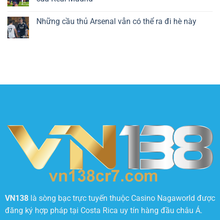
Những cầu thủ Arsenal vẫn có thể ra đi hè này
VN138
là sòng bạc trực tuyến thuộc Casino Nagaworld được
đăng ký hợp pháp tại Costa Rica uy tín hàng đầu châu Á.