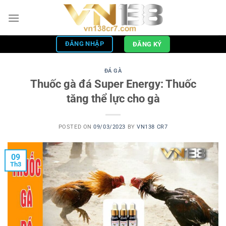
Skip
to
content
ĐĂNG NHẬP
ĐĂNG KÝ
ĐÁ GÀ
Thuốc gà đá Super Energy: Thuốc
tăng thể lực cho gà
POSTED ON
09/03/2023
BY
VN138 CR7
09
Th3