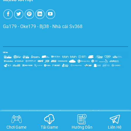
Ga179
-
Oke179
-
Bj38
-
Nhà cái Sv368
TRANG CHỦ
SÒNG BÀI
THỂ THAO
ĐÁ GÀ
XỔ SỐ
E-SPORTS
3D GAMES
NỔ HŨ
BẮN CÁ
KHUYẾN MÃI
ĐẠI LÝ
Copyright 2026 ©
VN138CR7.COM
. All Rights Reserved.
Chơi Game
Tải Game
Hướng Dẫn
Liên Hệ