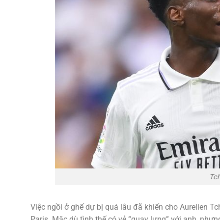
Tch
Việc ngồi ở ghế dự bị quá lâu đã khiến cho Aurelien Tc
Paris. Mặc dù tình thế có vẻ “quay lưng” với anh, nhưn