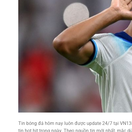
Tin bóng đá hôm nay luôn được update 24/7 tại VN13
tin hot hit trong ngày. Theo nguồn tin mới nhất, mặc 