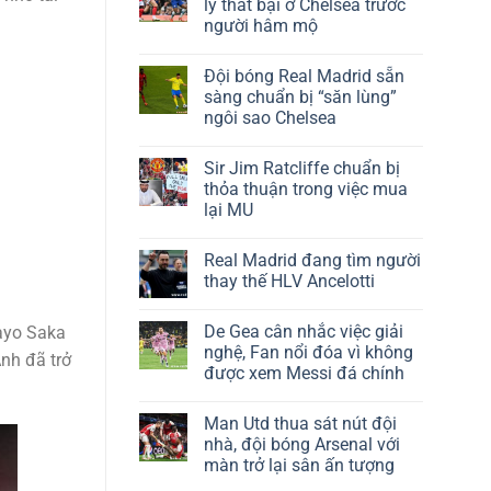
lý thất bại ở Chelsea trước
người hâm mộ
Đội bóng Real Madrid sẵn
sàng chuẩn bị “săn lùng”
ngôi sao Chelsea
Sir Jim Ratcliffe chuẩn bị
thỏa thuận trong việc mua
lại MU
Real Madrid đang tìm người
thay thế HLV Ancelotti
De Gea cân nhắc việc giải
kayo Saka
nghệ, Fan nổi đóa vì không
Anh đã trở
được xem Messi đá chính
Man Utd thua sát nút đội
nhà, đội bóng Arsenal với
màn trở lại sân ấn tượng