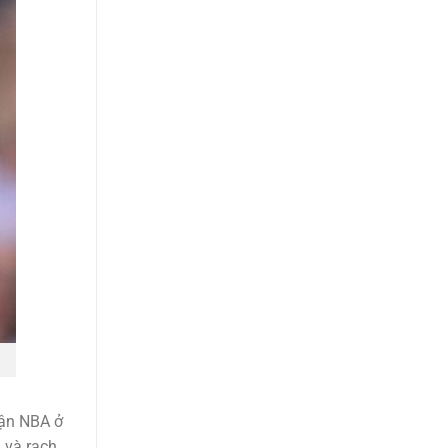
rận NBA ở
n và rạch