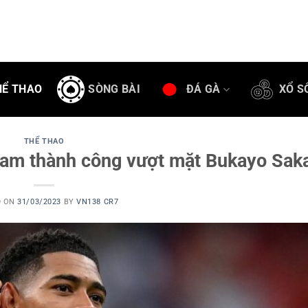
HỂ THAO
SÒNG BÀI
ĐÁ GÀ
XỔ S
THỂ THAO
ham thành công vượt mặt Bukayo Sak
D ON
31/03/2023
BY
VN138 CR7