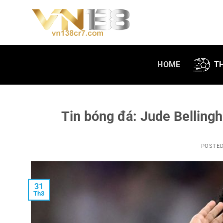
Skip
to
content
HOME
T
Tin bóng đá: Jude Belling
POSTE
31
Th3