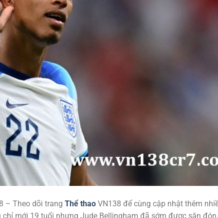
8 – Theo dõi trang
Thể thao
VN138 để cùng cập nhật thêm nhi
dù chỉ mới 19 tuổi nhưng Jude Bellingham đã sớm được săn đón,