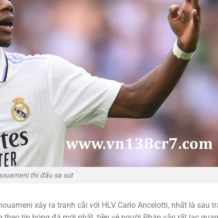
ouameni thi đấu sa sút
houameni xảy ra tranh cãi với HLV Carlo Ancelotti, nhất là sau t
g theo tin bóng đá mới nhất, tiền vệ người Pháp vẫn rất lạc qua