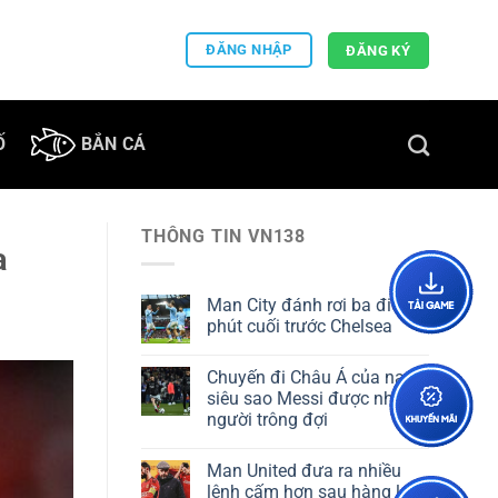
ĐĂNG NHẬP
ĐĂNG KÝ
Ố
BẮN CÁ
THÔNG TIN VN138
a
Man City đánh rơi ba điểm
phút cuối trước Chelsea
Chuyến đi Châu Á của nam
siêu sao Messi được nhiều
người trông đợi
Man United đưa ra nhiều
lệnh cấm hơn sau hàng loạt