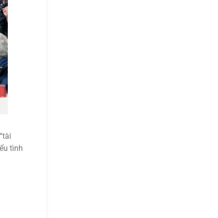
“tài
ểu tình