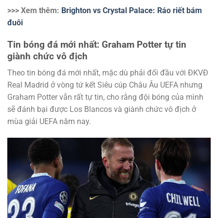
>>> Xem thêm:
Brighton vs Crystal Palace: Ráo riết bám
đuôi
Tin bóng đá mới nhất: Graham Potter tự tin
giành chức vô địch
Theo tin bóng đá mới nhất, mặc dù phải đối đầu với ĐKVĐ
Real Madrid ở vòng tứ kết Siêu cúp Châu Âu UEFA nhưng
Graham Potter vẫn rất tự tin, cho rằng đội bóng của mình
sẽ đánh bại được Los Blancos và giành chức vô địch ở
mùa giải UEFA năm nay.