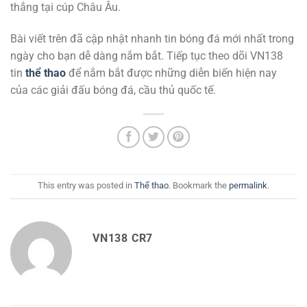
thắng tại cúp Châu Âu.
Bài viết trên đã cập nhật nhanh tin bóng đá mới nhất trong
ngày cho bạn dễ dàng nắm bắt. Tiếp tục theo dõi VN138
tin
thể thao
để nắm bắt được những diễn biến hiện nay
của các giải đấu bóng đá, cầu thủ quốc tế.
This entry was posted in
Thể thao
. Bookmark the
permalink
.
VN138 CR7