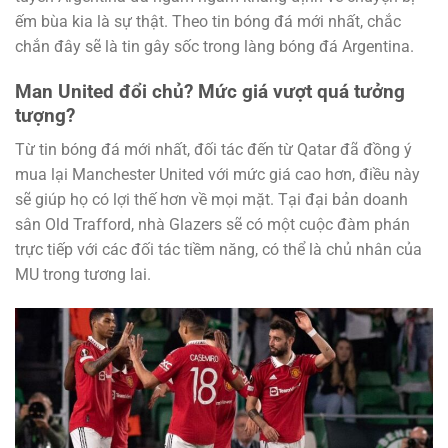
ếm bùa kia là sự thật. Theo tin bóng đá mới nhất, chắc
chắn đây sẽ là tin gây sốc trong làng bóng đá Argentina.
Man United đổi chủ? Mức giá vượt quá tưởng
tượng?
Từ tin bóng đá mới nhất, đối tác đến từ Qatar đã đồng ý
mua lại Manchester United với mức giá cao hơn, điều này
sẽ giúp họ có lợi thế hơn về mọi mặt. Tại đại bản doanh
sân Old Trafford, nhà Glazers sẽ có một cuộc đàm phán
trực tiếp với các đối tác tiềm năng, có thể là chủ nhân của
MU trong tương lai.