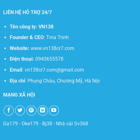
LIÊN HỆ HỖ TRỢ 24/7
Tên công ty:
VN138
Founder & CEO
: Tina Trinh
Website:
www.vn138cr7.com
Điện thoại:
0943655578
Email
:
vn138cr7.com@gmail.com
Địa chỉ
:
Phụng Châu, Chương Mỹ, Hà Nội
MẠNG XÃ HỘI
Ga179
-
Oke179
-
Bj38
-
Nhà cái Sv368