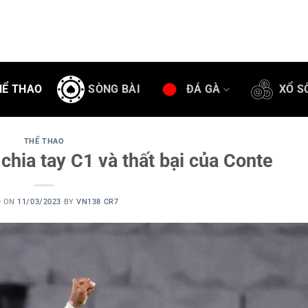
HỂ THAO
SÒNG BÀI
ĐÁ GÀ
XỔ S
THỂ THAO
chia tay C1 và thất bại của Conte
D ON
11/03/2023
BY
VN138 CR7