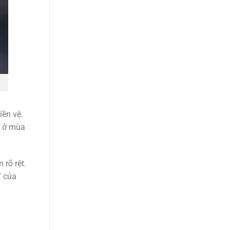
iền vệ.
t ở mùa
rõ rệt.
” của