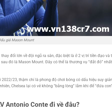
Đấu giá Mason Mount
ay đổi lớn về đội ngũ ra sân, đặc biệt là ở 2 vị trí tiền đạo và t
 sau đó là Mason Mount. Đây có thể là thương vụ “đắt đỏ” nhấ
 2022/23, thậm chí là phong độ chơi bóng có dấu hiệu suy giảm 
nhiên, Chelsea lại có vẻ không “bằng lòng” lắm khi để “đứa con
LV Antonio Conte đi về đâu?