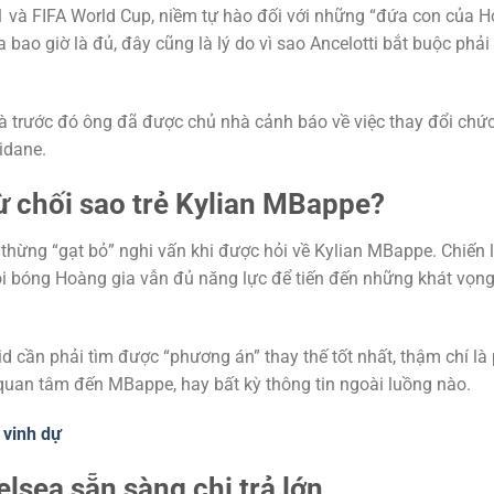
 và FIFA World Cup, niềm tự hào đối với những “đứa con của H
bao giờ là đủ, đây cũng là lý do vì sao Ancelotti bắt buộc phả
 mà trước đó ông đã được chủ nhà cảnh báo về việc thay đổi chứ
Zidane.
ừ chối sao trẻ Kylian MBappe?
thừng “gạt bỏ” nghi vấn khi được hỏi về Kylian MBappe. Chiến 
ội bóng Hoàng gia vẫn đủ năng lực để tiến đến những khát vọng
d cần phải tìm được “phương án” thay thế tốt nhất, thậm chí là 
 quan tâm đến MBappe, hay bất kỳ thông tin ngoài luồng nào.
 vinh dự
lsea sẵn sàng chi trả lớn