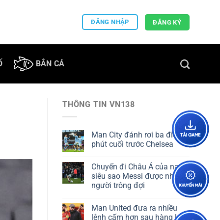
ĐĂNG NHẬP
ĐĂNG KÝ
Ố
BẮN CÁ
THÔNG TIN VN138
Man City đánh rơi ba điểm
phút cuối trước Chelsea
Chuyến đi Châu Á của nam
siêu sao Messi được nhiều
người trông đợi
Man United đưa ra nhiều
lệnh cấm hơn sau hàng loạt