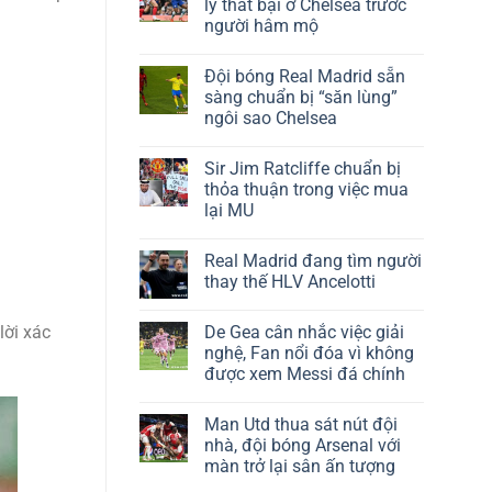
lý thất bại ở Chelsea trước
người hâm mộ
Đội bóng Real Madrid sẵn
sàng chuẩn bị “săn lùng”
ngôi sao Chelsea
Sir Jim Ratcliffe chuẩn bị
thỏa thuận trong việc mua
lại MU
Real Madrid đang tìm người
thay thế HLV Ancelotti
De Gea cân nhắc việc giải
lời xác
nghệ, Fan nổi đóa vì không
được xem Messi đá chính
Man Utd thua sát nút đội
nhà, đội bóng Arsenal với
màn trở lại sân ấn tượng