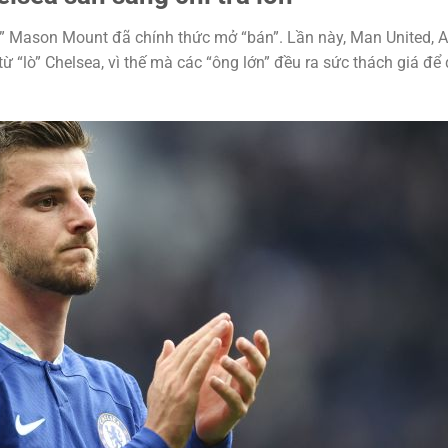
á” Mason Mount đã chính thức mở “bán”. Lần này, Man United, A
 “lò” Chelsea, vì thế mà các “ông lớn” đều ra sức thách giá để