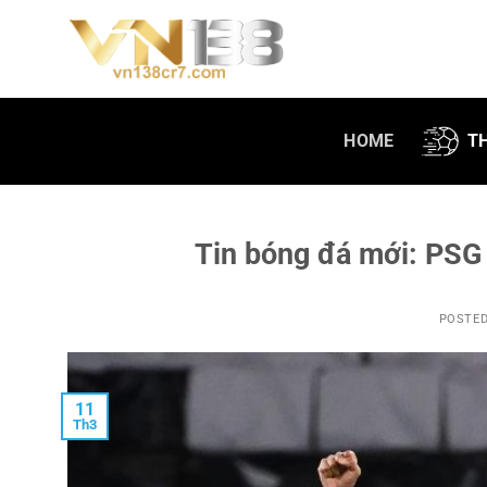
Skip
to
content
HOME
T
Tin bóng đá mới: PSG 
POSTE
11
Th3