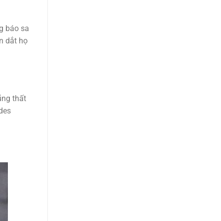
ng báo sa
n dắt họ
ũng thất
des