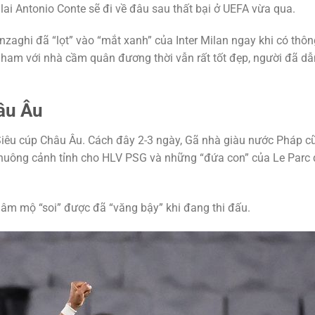
lai Antonio Conte sẽ đi về đâu sau thất bại ở UEFA vừa qua.
nzaghi đã “lọt” vào “mắt xanh” của Inter Milan ngay khi có thô
enham với nhà cầm quân đương thời vẫn rất tốt đẹp, người đã dẫ
hâu Âu
 Siêu cúp Châu Âu. Cách đây 2-3 ngày, Gã nhà giàu nước Pháp c
 chuông cảnh tỉnh cho HLV PSG và những “đứa con” của Le Parc 
âm mộ “soi” được đã “văng bậy” khi đang thi đấu.