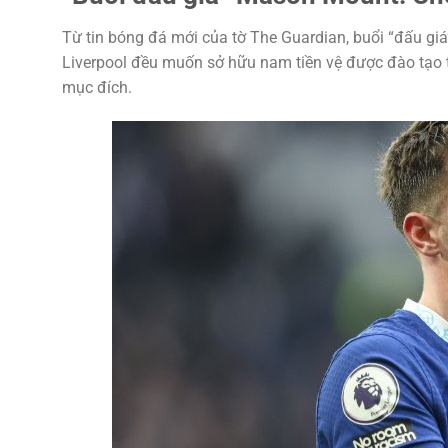
Từ tin bóng đá mới của tờ The Guardian, buổi “đấu gi
Liverpool đều muốn sở hữu nam tiền vệ được đào tạo từ
mục đích.