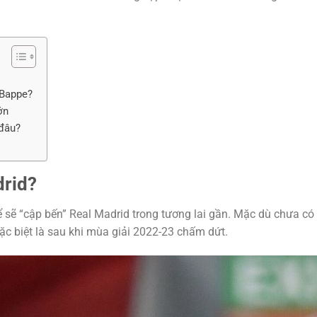
MBappe?
ớn
 đâu?
drid?
 sẽ “cập bến” Real Madrid trong tương lai gần. Mặc dù chưa có 
ặc biệt là sau khi mùa giải 2022-23 chấm dứt.