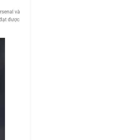
rsenal và
 đạt được