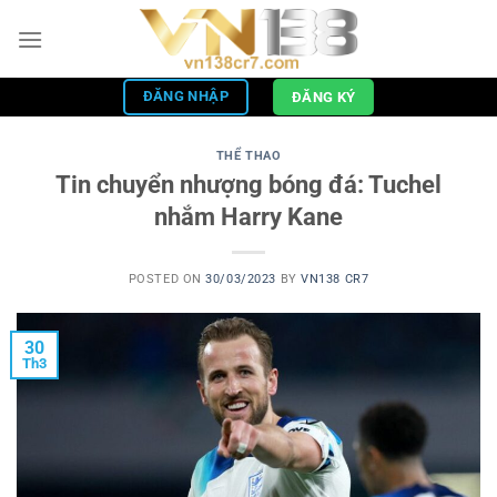
Skip
to
content
ĐĂNG NHẬP
ĐĂNG KÝ
THỂ THAO
Tin chuyển nhượng bóng đá: Tuchel
nhắm Harry Kane
POSTED ON
30/03/2023
BY
VN138 CR7
30
Th3