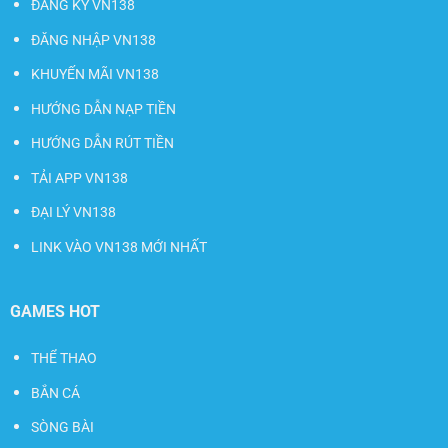
ĐĂNG KÝ VN138
ĐĂNG NHẬP VN138
KHUYẾN MÃI VN138
HƯỚNG DẪN NẠP TIỀN
HƯỚNG DẪN RÚT TIỀN
TẢI APP VN138
ĐẠI LÝ VN138
LINK VÀO VN138 MỚI NHẤT
GAMES HOT
THỂ THAO
BẮN CÁ
SÒNG BÀI