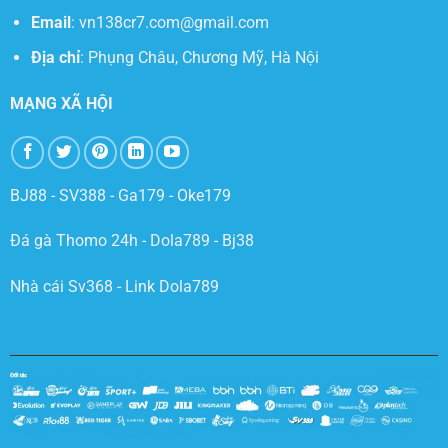
Email
:
vn138cr7.com@gmail.com
Địa chỉ
:
Phụng Châu, Chương Mỹ, Hà Nội
MẠNG XÃ HỘI
BJ88
-
SV388
-
Ga179
-
Oke179
Đá gà Thomo 24h
-
Dola789
-
Bj38
Nhà cái Sv368
-
Link Dola789