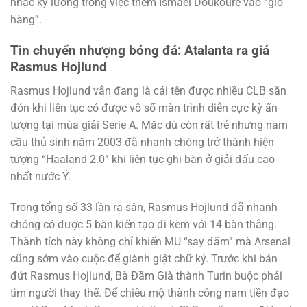
nhắc kỹ lưỡng trong việc thêm Ismael Doukoure vào “giỏ
hàng”.
Tin chuyển nhượng bóng đá: Atalanta ra giá
Rasmus Hojlund
Rasmus Hojlund vẫn đang là cái tên được nhiều CLB săn
đón khi liên tục có được vô số màn trình diễn cực kỳ ấn
tượng tại mùa giải Serie A. Mặc dù còn rất trẻ nhưng nam
cầu thủ sinh năm 2003 đã nhanh chóng trở thành hiện
tượng “Haaland 2.0” khi liên tục ghi bàn ở giải đấu cao
nhất nước Ý.
Trong tổng số 33 lần ra sân, Rasmus Hojlund đã nhanh
chóng có được 5 bàn kiến tạo đi kèm với 14 bàn thắng.
Thành tích này không chỉ khiến MU “say đắm” mà Arsenal
cũng sớm vào cuộc để giành giật chữ ký. Trước khi bán
đứt Rasmus Hojlund, Bà Đầm Già thành Turin buộc phải
tìm người thay thế. Để chiêu mộ thành công nam tiền đạo