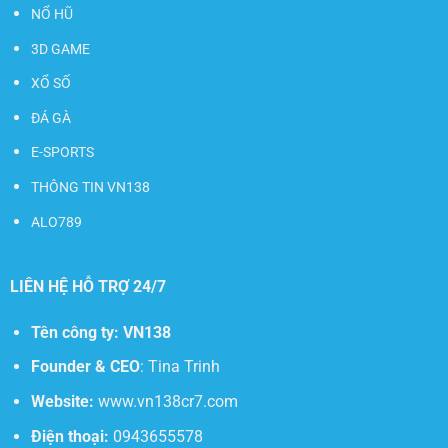
NỔ HŨ
3D GAME
XỔ SỐ
ĐÁ GÀ
E-SPORTS
THÔNG TIN VN138
ALO789
LIÊN HỆ HỖ TRỢ 24/7
Tên công ty:
VN138
Founder & CEO
: Tina Trinh
Website:
www.vn138cr7.com
Điện thoại:
0943655578