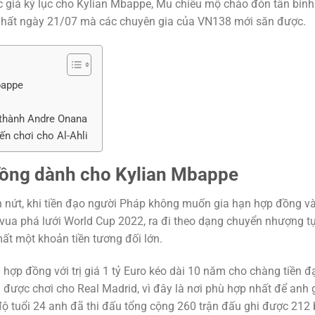
 giá kỳ lục cho Kylian Mbappe, Mu chiêu mộ chào đón tân binh
 nhất ngày 21/07 mà các chuyên gia của VN138 mới săn được.
bappe
 thành Andre Onana
ến chơi cho Al-Ahli
đồng dành cho Kylian Mbappe
 nứt, khi tiền đạo người Pháp không muốn gia hạn hợp đồng v
vua phá lưới World Cup 2022, ra đi theo dạng chuyển nhượng tự 
mất một khoản tiền tương đối lớn.
hợp đồng với trị giá 1 tỷ Euro kéo dài 10 năm cho chàng tiền đ
ược chơi cho Real Madrid, vì đây là nơi phù hợp nhất để anh g
độ tuổi 24 anh đã thi đấu tổng cộng 260 trận đấu ghi được 212