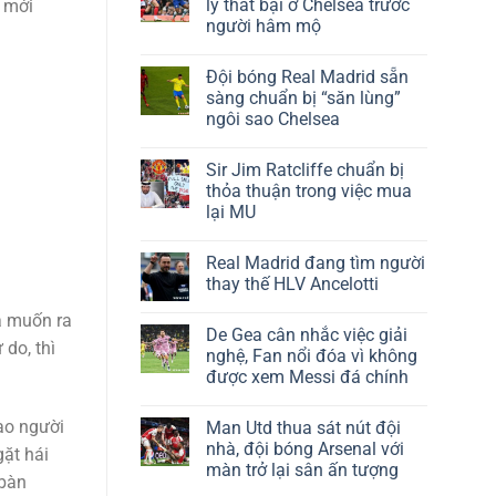
lý thất bại ở Chelsea trước
 mới
người hâm mộ
Đội bóng Real Madrid sẵn
sàng chuẩn bị “săn lùng”
ngôi sao Chelsea
Sir Jim Ratcliffe chuẩn bị
thỏa thuận trong việc mua
lại MU
Real Madrid đang tìm người
thay thế HLV Ancelotti
à muốn ra
De Gea cân nhắc việc giải
do, thì
nghệ, Fan nổi đóa vì không
được xem Messi đá chính
ạo người
Man Utd thua sát nút đội
nhà, đội bóng Arsenal với
ặt hái
màn trở lại sân ấn tượng
 bàn