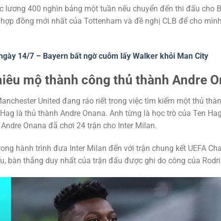
c lương 400 nghìn bảng một tuần nếu chuyển đến thi đấu cho 
n hợp đồng mới nhất của Tottenham và đề nghị CLB để cho mìn
ngày 14/7 – Bayern bất ngờ cuỗm lấy Walker khỏi Man City
hiêu mộ thành công thủ thành Andre 
Manchester United đang ráo riết trong việc tìm kiếm một thủ thà
Hag là thủ thành Andre Onana. Anh từng là học trò của Ten Hag
 Andre Onana đã chơi 24 trận cho Inter Milan.
ong hành trình đưa Inter Milan đến với trận chung kết UEFA C
iểu, bàn thắng duy nhất của trận đấu được ghi do công của Rodri