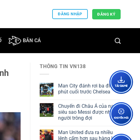
ĐĂNG NHẬP
ĐĂNG KÝ
Ố
BẮN CÁ
THÔNG TIN VN138
anh
Man City đánh rơi ba điểm
phút cuối trước Chelsea
Chuyến đi Châu Á của nam
siêu sao Messi được nhiều
người trông đợi
Man United đưa ra nhiều
lệnh cấm hơn sau hàng loạt