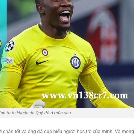
nh thức khoác áo Quỷ đỏ ở mùa sau
ơi chân tốt và ông đã quá hiểu người học trò của mình. Và mo