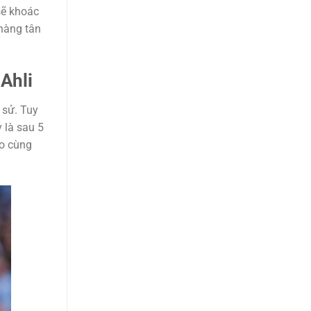
sẽ khoác
hàng tân
Ahli
 sử. Tuy
 là sau 5
ạo cùng