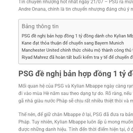
Tin chuyển nhượng hot nhất ngày 21/07 – PSG ra mức
Andre Onana, chính là tin chuyển nhượng đáng chú ý
Bảng thông tin
PSG đề nghị bản hợp đồng 1 tỷ đồng dành cho Kylian M
Kane đạt thỏa thuận để chuyển sang Bayern Munich
Manchester United chính thức chiêu mộ thành công thủ
Riyad Mahrez đã hoàn tất buổi kiểm tra y tế để chuyển đ
PSG đề nghị bản hợp đồng 1 tỷ 
Mối quan hệ của PSG và Kylian Mbappe ngày càng rạn
đi vào mùa Hè năm sau theo dạng tự do. Rõ ràng, nếu 
gã nhà giàu nước Pháp sẽ chịu rất nhiều thiệt thòi và 
Thế nên, để giữ chân Mbappe ở lại, PSG đã đưa ra bản 
Pháp. Tuy nhiên, Kylian Mbappe luôn ấp ủ mong muốn đ
được những danh hiệu. Tính đến thời điểm hiện tại, ở 