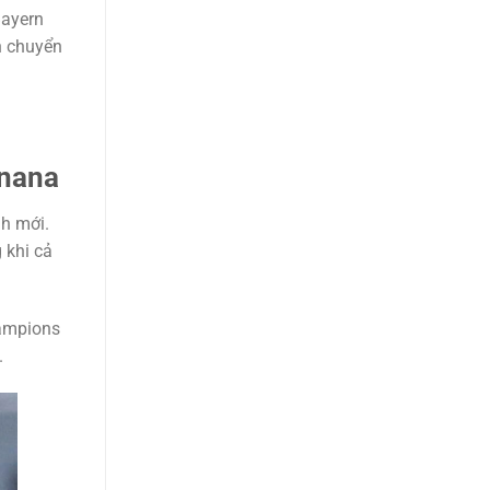
Bayern
h chuyển
Onana
nh mới.
 khi cả
hampions
.