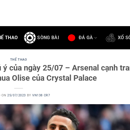
HỂ THAO
SÒNG BÀI
ĐÁ GÀ
XỔ S
THỂ THAO
ý của ngày 25/07 – Arsenal cạnh tr
ua Olise của Crystal Palace
D ON
25/07/2023
BY
VN138 CR7