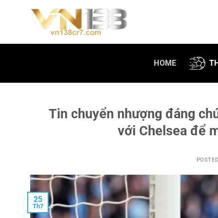
Skip
to
content
HOME
T
Tin chuyển nhượng đáng chú 
với Chelsea để m
POSTE
25
Th7