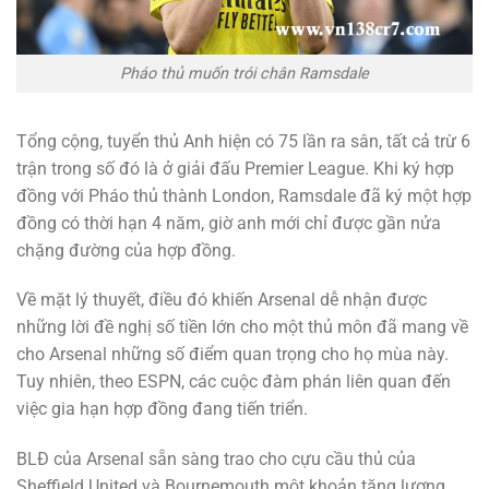
Pháo thủ muốn trói chân Ramsdale
Tổng cộng, tuyển thủ Anh hiện có 75 lần ra sân, tất cả trừ 6
trận trong số đó là ở giải đấu Premier League. Khi ký hợp
đồng với Pháo thủ thành London, Ramsdale đã ký một hợp
đồng có thời hạn 4 năm, giờ anh mới chỉ được gần nửa
chặng đường của hợp đồng.
Về mặt lý thuyết, điều đó khiến Arsenal dễ nhận được
những lời đề nghị số tiền lớn cho một thủ môn đã mang về
cho Arsenal những số điểm quan trọng cho họ mùa này.
Tuy nhiên, theo ESPN, các cuộc đàm phán liên quan đến
việc gia hạn hợp đồng đang tiến triển.
BLĐ của Arsenal sẵn sàng trao cho cựu cầu thủ của
Sheffield United và Bournemouth một khoản tăng lương