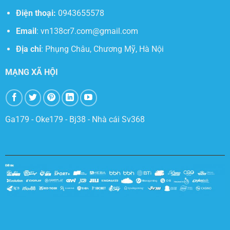
Điện thoại:
0943655578
Email
:
vn138cr7.com@gmail.com
Địa chỉ
:
Phụng Châu, Chương Mỹ, Hà Nội
MẠNG XÃ HỘI
Ga179
-
Oke179
-
Bj38
-
Nhà cái Sv368