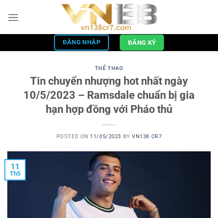
Skip
to
content
ĐĂNG NHẬP
ĐĂNG KÝ
THỂ THAO
Tin chuyển nhượng hot nhất ngày
10/5/2023 – Ramsdale chuẩn bị gia
hạn hợp đồng với Pháo thủ
POSTED ON
11/05/2023
BY
VN138 CR7
11
Th5