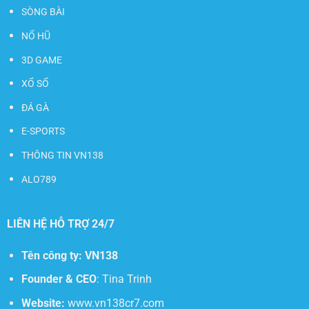
SÒNG BÀI
NỔ HŨ
3D GAME
XỔ SỐ
ĐÁ GÀ
E-SPORTS
THÔNG TIN VN138
ALO789
LIÊN HỆ HỖ TRỢ 24/7
Tên công ty:
VN138
Founder & CEO
: Tina Trinh
Website:
www.vn138cr7.com