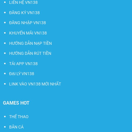
LIÊN HỆ VN138
ĐĂNG KÝ VN138
ĐĂNG NHẬP VN138
KHUYẾN MÃI VN138
HƯỚNG DẪN NẠP TIỀN
HƯỚNG DẪN RÚT TIỀN
TẢI APP VN138
ĐẠI LÝ VN138
LINK VÀO VN138 MỚI NHẤT
GAMES HOT
THỂ THAO
BẮN CÁ