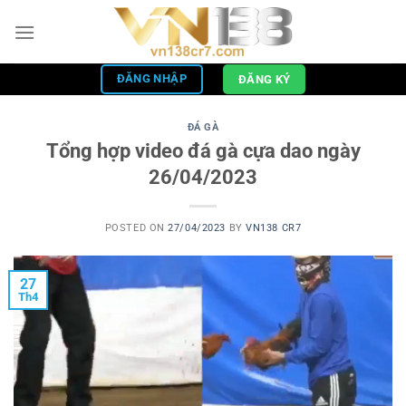
Skip
to
content
ĐĂNG NHẬP
ĐĂNG KÝ
ĐÁ GÀ
Tổng hợp video đá gà cựa dao ngày
26/04/2023
POSTED ON
27/04/2023
BY
VN138 CR7
27
Th4