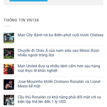
THÔNG TIN VN138
Man City đánh rơi ba điểm phút cuối trước Chelsea
Chuyến đi Châu Á của nam siêu sao Messi được
nhiều người trông đợi
Man United đưa ra nhiều lệnh cấm hơn sau hàng
loạt thực tế khắc nghiệt
Jose Mourinho khiến Cristiano Ronaldo và Lionel
Messi bẽ mặt
Cầu thủ Ronaldo có khả năng phải đối mặt với vụ
kiện tập thể lên đến 1 tỷ USD