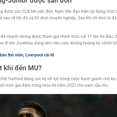
ing-Junior được săn đón
ng được các CLB lớn săn đón. Nam tiền đạo hiện tại đang chơi 
 cao về tốc độ và lối chơi chuyên nghiệp. Sau khi rời khỏi lò đà
 đã nhanh chóng được tham gia chính thức với 11 lần thi đấu, 2
i ra đi khi Juventus đang lâm vào cuộc khủng hoảng tài chính tr
án thủ môn, Liverpool cải tổ
ất khi đến MU?
Old Trafford đang cực kỳ nỗ lực trong cuộc tranh giành chữ ký
rả một mức giá đậm trong mùa hè năm 2023 cho nam cầu thủ.