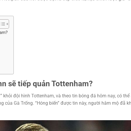
ham?
n sẽ tiếp quản Tottenham?
i” khỏi đội hình Tottenham, và theo tin bóng đá hôm nay, có thể
ưởng của Gà Trống. “Hóng biến” được tin này, người hâm mộ đã k