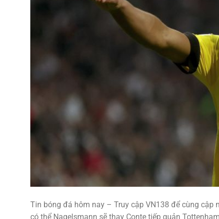
Tin bóng đá hôm nay – Truy cập VN138 để cùng cập n
có thể Nagelsmann sẽ thay Conte tiếp quản Tottenham Ho