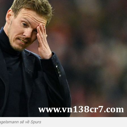
gelsmann sẽ về Spurs