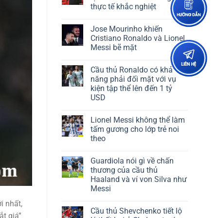
thực tế khắc nghiệt
Jose Mourinho khiến
Cristiano Ronaldo và Lionel
Messi bẽ mặt
Cầu thủ Ronaldo có khả
năng phải đối mặt với vụ
kiện tập thể lên đến 1 tỷ
USD
Lionel Messi không thể làm
tấm gương cho lớp trẻ noi
theo
Guardiola nói gì về chấn
thương của cầu thủ
Haaland và ví von Silva như
Messi
i nhất,
Cầu thủ Shevchenko tiết lộ
ắt giá”