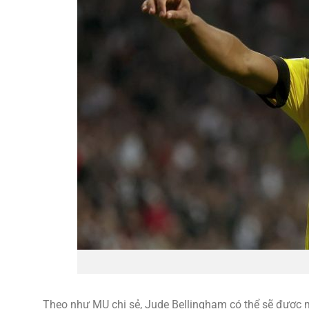
Theo như MU chi sẻ, Jude Bellingham có thể sẽ được m