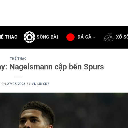
HỂ THAO
SÒNG BÀI
ĐÁ GÀ
XỔ S
THỂ THAO
ay: Nagelsmann cập bến Spurs
D ON
27/03/2023
BY
VN138 CR7