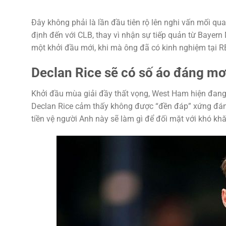
Đây không phải là lần đầu tiên rộ lên nghi vấn mối q
định đến với CLB, thay vì nhận sự tiếp quản từ Bayern 
một khởi đầu mới, khi mà ông đã có kinh nghiệm tại R
Declan Rice sẽ có số áo đáng m
Khởi đầu mùa giải đầy thất vọng, West Ham hiện đang x
Declan Rice cảm thấy không được “đền đáp” xứng đáng
tiền vệ người Anh này sẽ làm gì để đối mặt với khó khăn