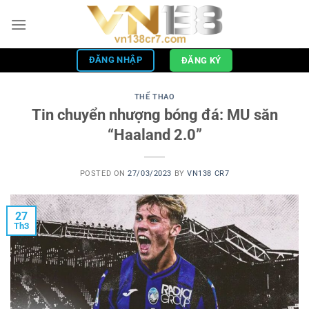
Skip
to
content
ĐĂNG NHẬP
ĐĂNG KÝ
THỂ THAO
Tin chuyển nhượng bóng đá: MU săn
“Haaland 2.0”
POSTED ON
27/03/2023
BY
VN138 CR7
27
Th3