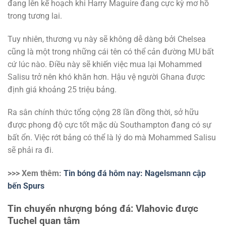
đang lên kế hoạch khi Harry Maguire đang cực kỳ mơ hồ
trong tương lai.
Tuy nhiên, thương vụ này sẽ không dễ dàng bởi Chelsea
cũng là một trong những cái tên có thể cản đường MU bất
cứ lúc nào. Điều này sẽ khiến việc mua lại Mohammed
Salisu trở nên khó khăn hơn. Hậu vệ người Ghana được
định giá khoảng 25 triệu bảng.
Ra sân chính thức tổng cộng 28 lần đồng thời, sở hữu
được phong độ cực tốt mặc dù Southampton đang có sự
bất ổn. Việc rớt bảng có thể là lý do mà Mohammed Salisu
sẽ phải ra đi.
>>> Xem thêm:
Tin bóng đá hôm nay: Nagelsmann cập
bến Spurs
Tin chuyển nhượng bóng đá: Vlahovic được
Tuchel quan tâm