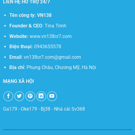
LIÊN HỆ HỖ TRỢ 24/7
Tên công ty:
VN138
Founder & CEO
: Tina Trinh
Website:
www.vn138cr7.com
Điện thoại:
0943655578
Email
:
vn138cr7.com@gmail.com
Địa chỉ
:
Phụng Châu, Chương Mỹ, Hà Nội
MẠNG XÃ HỘI
Ga179
-
Oke179
-
Bj38
-
Nhà cái Sv368