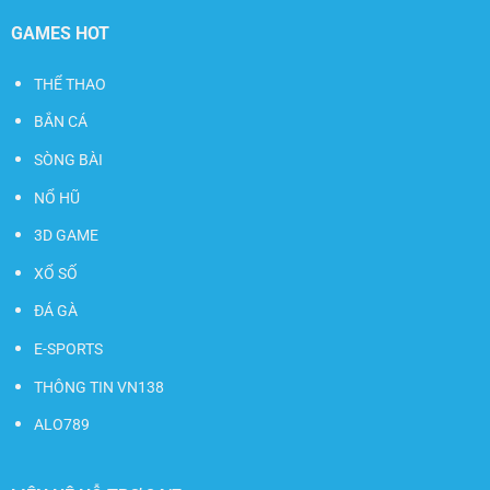
GAMES HOT
THỂ THAO
BẮN CÁ
SÒNG BÀI
NỔ HŨ
3D GAME
XỔ SỐ
ĐÁ GÀ
E-SPORTS
THÔNG TIN VN138
ALO789