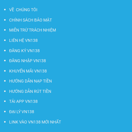
VỀ CHÚNG TÔI
CHÍNH SÁCH BẢO MẬT
MIỄN TRỪ TRÁCH NHIỆM
LIÊN HỆ VN138
ĐĂNG KÝ VN138
ĐĂNG NHẬP VN138
KHUYẾN MÃI VN138
HƯỚNG DẪN NẠP TIỀN
HƯỚNG DẪN RÚT TIỀN
TẢI APP VN138
ĐẠI LÝ VN138
LINK VÀO VN138 MỚI NHẤT