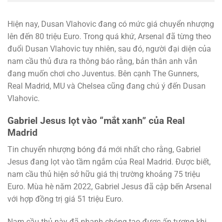
Hiện nay, Dusan Vlahovic đang có mức giá chuyển nhượng
lên đến 80 triệu Euro. Trong quá khứ, Arsenal đã từng theo
đuổi Dusan Vlahovic tuy nhiên, sau đó, người đại diện của
nam cầu thủ đưa ra thông báo rằng, bản thân anh vẫn
đang muốn chơi cho Juventus. Bên cạnh The Gunners,
Real Madrid, MU và Chelsea cũng đang chú ý đến Dusan
Vlahovic.
Gabriel Jesus lọt vào “mắt xanh” của Real
Madrid
Tin chuyển nhượng bóng đá mới nhất cho rằng, Gabriel
Jesus đang lọt vào tầm ngắm của Real Madrid. Được biết,
nam cầu thủ hiện sở hữu giá thị trường khoảng 75 triệu
Euro. Mùa hè năm 2022, Gabriel Jesus đã cập bến Arsenal
với hợp đồng trị giá 51 triệu Euro.
Nam cầu thủ này đã nhanh chóng tạo được ấn tượng khi