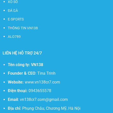
XỔ SỐ
ĐÁ GÀ
E-SPORTS
THÔNG TIN VN138
ALO789
LIÊN HỆ HỖ TRỢ 24/7
Tên công ty:
VN138
Founder & CEO
: Tina Trinh
Website:
www.vn138cr7.com
Điện thoại:
0943655578
Email
:
vn138cr7.com@gmail.com
Địa chỉ
:
Phụng Châu, Chương Mỹ, Hà Nội