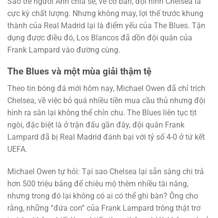
Sao trẻ người Anh chia sẻ, về cơ bản, đội hình Chelsea là
cực kỳ chất lượng. Nhưng không may, lợi thế trước khung
thành của Real Madrid lại là điểm yếu của The Blues. Tận
dụng được điều đó, Los Blancos đã dồn đội quân của
Frank Lampard vào đường cùng.
The Blues và một mùa giải thậm tệ
Theo tin bóng đá mới hôm nay, Michael Owen đã chỉ trích
Chelsea, về việc bỏ quá nhiều tiền mua cầu thủ nhưng đội
hình ra sân lại không thể chỉn chu. The Blues liên tục tịt
ngòi, đặc biệt là ở trận đấu gần đây, đội quân Frank
Lampard đã bị Real Madrid đánh bại với tỷ số 4-0 ở tứ kết
UEFA.
Michael Owen tự hỏi: Tại sao Chelsea lại sẵn sàng chi trả
hơn 500 triệu bảng để chiêu mộ thêm nhiều tài năng,
nhưng trong đó lại không có ai có thể ghi bàn? Ông cho
rằng, những “đứa con” của Frank Lampard trông thật trơ