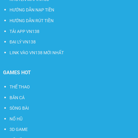
HƯỚNG DẪN NẠP TIỀN
HƯỚNG DẪN RÚT TIỀN
TẢI APP VN138
ĐẠI LÝ VN138
LINK VÀO VN138 MỚI NHẤT
GAMES HOT
THỂ THAO
BẮN CÁ
SÒNG BÀI
NỔ HŨ
3D GAME