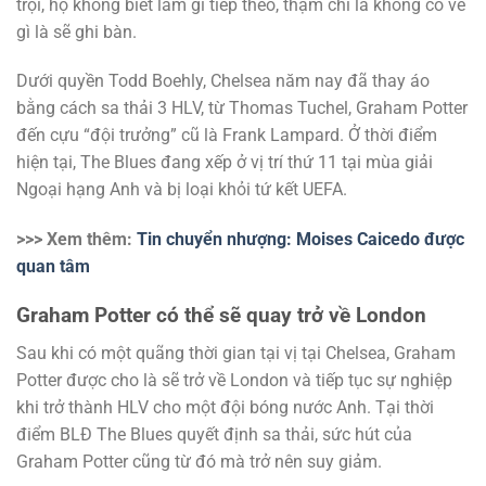
trọi, họ không biết làm gì tiếp theo, thậm chí là không có vẻ
gì là sẽ ghi bàn.
Dưới quyền Todd Boehly, Chelsea năm nay đã thay áo
bằng cách sa thải 3 HLV, từ Thomas Tuchel, Graham Potter
đến cựu “đội trưởng” cũ là Frank Lampard. Ở thời điểm
hiện tại, The Blues đang xếp ở vị trí thứ 11 tại mùa giải
Ngoại hạng Anh và bị loại khỏi tứ kết UEFA.
>>> Xem thêm:
Tin chuyển nhượng: Moises Caicedo được
quan tâm
Graham Potter có thể sẽ quay trở về London
Sau khi có một quãng thời gian tại vị tại Chelsea, Graham
Potter được cho là sẽ trở về London và tiếp tục sự nghiệp
khi trở thành HLV cho một đội bóng nước Anh. Tại thời
điểm BLĐ The Blues quyết định sa thải, sức hút của
Graham Potter cũng từ đó mà trở nên suy giảm.