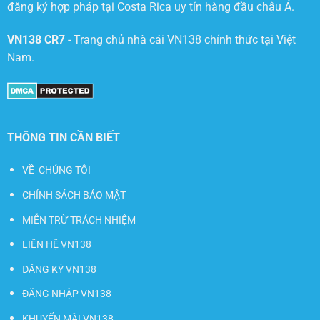
đăng ký hợp pháp tại Costa Rica uy tín hàng đầu châu Á.
VN138 CR7
- Trang chủ nhà cái VN138 chính thức tại Việt
Nam.
THÔNG TIN CẦN BIẾT
VỀ CHÚNG TÔI
CHÍNH SÁCH BẢO MẬT
MIỄN TRỪ TRÁCH NHIỆM
LIÊN HỆ VN138
ĐĂNG KÝ VN138
ĐĂNG NHẬP VN138
KHUYẾN MÃI VN138