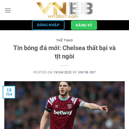
Skip
to
content
ĐĂNG NHẬP
ĐĂNG KÝ
THỂ THAO
Tin bóng đá mới: Chelsea thất bại và
tịt ngòi
POSTED ON
19/04/2023
BY
VN138 CR7
19
Th4