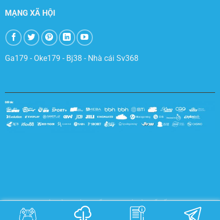
MẠNG XÃ HỘI
Ga179
-
Oke179
-
Bj38
-
Nhà cái Sv368
TRANG CHỦ
SÒNG BÀI
THỂ THAO
ĐÁ GÀ
XỔ SỐ
E-SPORTS
3D GAMES
NỔ HŨ
BẮN CÁ
KHUYẾN MÃI
ĐẠI LÝ