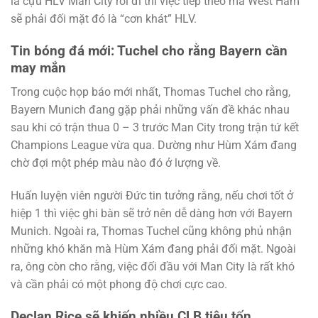
là cựu HLV Man City rời đi thì việc tiếp theo mà West Ham
sẽ phải đối mặt đó là “cơn khát” HLV.
Tin bóng đá mới: Tuchel cho rằng Bayern cần
may mắn
Trong cuộc họp báo mới nhất, Thomas Tuchel cho rằng,
Bayern Munich đang gặp phải những vấn đề khác nhau
sau khi có trận thua 0 – 3 trước Man City trong trận tứ kết
Champions League vừa qua. Dường như Hùm Xám đang
chờ đợi một phép màu nào đó ở lượng về.
Huấn luyện viên người Đức tin tưởng rằng, nếu chơi tốt ở
hiệp 1 thì việc ghi bàn sẽ trở nên dễ dàng hơn với Bayern
Munich. Ngoài ra, Thomas Tuchel cũng không phủ nhận
những khó khăn mà Hùm Xám đang phải đối mặt. Ngoài
ra, ông còn cho rằng, việc đối đầu với Man City là rất khó
và cần phải có một phong độ chơi cực cao.
Declan Rice sẽ khiến nhiều CLB tiêu tốn