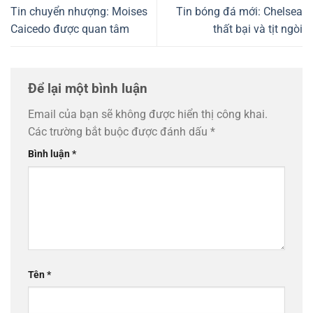
Tin chuyển nhượng: Moises
Tin bóng đá mới: Chelsea
Caicedo được quan tâm
thất bại và tịt ngòi
Để lại một bình luận
Email của bạn sẽ không được hiển thị công khai.
Các trường bắt buộc được đánh dấu
*
Bình luận
*
Tên
*