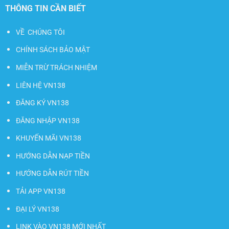
THÔNG TIN CẦN BIẾT
VỀ CHÚNG TÔI
CHÍNH SÁCH BẢO MẬT
MIỄN TRỪ TRÁCH NHIỆM
LIÊN HỆ VN138
ĐĂNG KÝ VN138
ĐĂNG NHẬP VN138
KHUYẾN MÃI VN138
HƯỚNG DẪN NẠP TIỀN
HƯỚNG DẪN RÚT TIỀN
TẢI APP VN138
ĐẠI LÝ VN138
LINK VÀO VN138 MỚI NHẤT