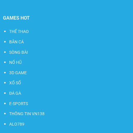
GAMES HOT
THỂ THAO
BẮN CÁ
SÒNG BÀI
NỔ HŨ
3D GAME
XỔ SỐ
ĐÁ GÀ
E-SPORTS
THÔNG TIN VN138
ALO789