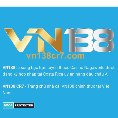
VN138
là sòng bạc trực tuyến thuộc Casino Nagaworld được
đăng ký hợp pháp tại Costa Rica uy tín hàng đầu châu Á.
VN138 CR7
- Trang chủ nhà cái VN138 chính thức tại Việt
Nam.