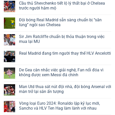
Cầu thủ Shevchenko tiết lộ lý thất bại ở Chelsea
trước người hâm mộ
Đội bóng Real Madrid sẵn sàng chuẩn bị “săn
lùng” ngôi sao Chelsea
Sir Jim Ratcliffe chuẩn bị thỏa thuận trong việc
mua lại MU
Real Madrid đang tìm người thay thế HLV Ancelotti
De Gea cân nhắc việc giải nghệ, Fan nổi đóa vì
không được xem Messi đá chính
Man Utd thua sát nút đội nhà, đội bóng Arsenal với
màn trở lại sân ấn tượng
Vòng loại Euro 2024: Ronaldo lập kỷ lục mới,
Sancho và HLV Ten Hag làm lành với nhau