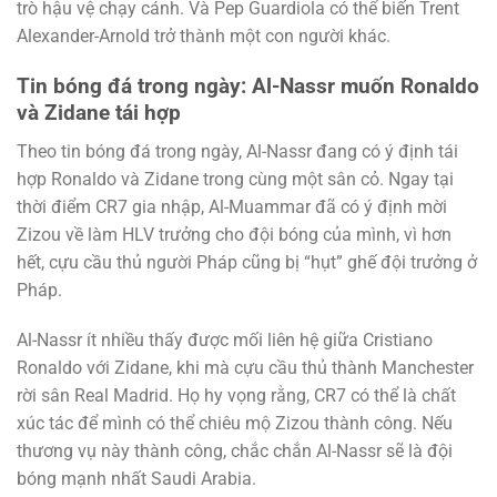
trò hậu vệ chạy cánh. Và Pep Guardiola có thể biến Trent
Alexander-Arnold trở thành một con người khác.
Tin bóng đá trong ngày: Al-Nassr muốn Ronaldo
và Zidane tái hợp
Theo tin bóng đá trong ngày, Al-Nassr đang có ý định tái
hợp Ronaldo và Zidane trong cùng một sân cỏ. Ngay tại
thời điểm CR7 gia nhập, Al-Muammar đã có ý định mời
Zizou về làm HLV trưởng cho đội bóng của mình, vì hơn
hết, cựu cầu thủ người Pháp cũng bị “hụt” ghế đội trưởng ở
Pháp.
Al-Nassr ít nhiều thấy được mối liên hệ giữa Cristiano
Ronaldo với Zidane, khi mà cựu cầu thủ thành Manchester
rời sân Real Madrid. Họ hy vọng rằng, CR7 có thể là chất
xúc tác để mình có thể chiêu mộ Zizou thành công. Nếu
thương vụ này thành công, chắc chắn Al-Nassr sẽ là đội
bóng mạnh nhất Saudi Arabia.