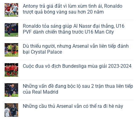
Antony trả giá đắt vì lùm xùm tình ái, Ronaldo
trượt quả bóng vàng sau hơn 20 năm
Ronaldo tỏa sáng giúp Al Nassr đại thắng, U16
PVF dành chiến thắng trước U16 Man City
Dù thiếu người, nhưng Arsenal vẫn liên tiếp đánh
bại Crystal Palace
Cuộc đua vô địch Bundesliga mùa giải 2023-2024
Những vấn đề đang bộc lộ sau 2 trận thua liên tiếp
của Real Madrid
Những cầu thủ Arsenal vẫn có thể ra đi hè này