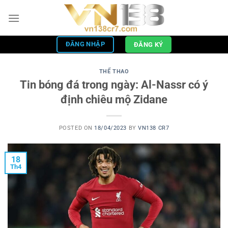
Skip
to
content
ĐĂNG NHẬP
ĐĂNG KÝ
THỂ THAO
Tin bóng đá trong ngày: Al-Nassr có ý
định chiêu mộ Zidane
POSTED ON
18/04/2023
BY
VN138 CR7
18
Th4