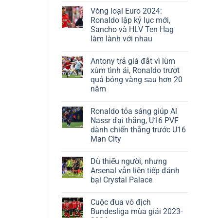
Vòng loại Euro 2024:
Ronaldo lập kỷ lục mới,
Sancho và HLV Ten Hag
làm lành với nhau
Antony trả giá đắt vì lùm
xùm tình ái, Ronaldo trượt
quả bóng vàng sau hơn 20
năm
Ronaldo tỏa sáng giúp Al
Nassr đại thắng, U16 PVF
dành chiến thắng trước U16
Man City
Dù thiếu người, nhưng
Arsenal vẫn liên tiếp đánh
bại Crystal Palace
Cuộc đua vô địch
Bundesliga mùa giải 2023-