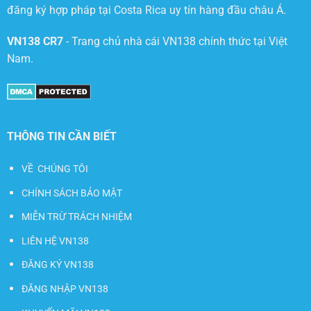
đăng ký hợp pháp tại Costa Rica uy tín hàng đầu châu Á.
VN138 CR7
- Trang chủ nhà cái VN138 chính thức tại Việt
Nam.
THÔNG TIN CẦN BIẾT
VỀ CHÚNG TÔI
CHÍNH SÁCH BẢO MẬT
MIỄN TRỪ TRÁCH NHIỆM
LIÊN HỆ VN138
ĐĂNG KÝ VN138
ĐĂNG NHẬP VN138