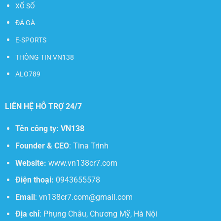
XỔ SỐ
ĐÁ GÀ
E-SPORTS
THÔNG TIN VN138
ALO789
LIÊN HỆ HỖ TRỢ 24/7
Tên công ty:
VN138
Founder & CEO
: Tina Trinh
Website:
www.vn138cr7.com
Điện thoại:
0943655578
Email
:
vn138cr7.com@gmail.com
Địa chỉ
:
Phụng Châu, Chương Mỹ, Hà Nội