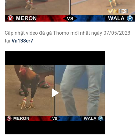
Cập nhật video đá gà Thomo mới nhất ngày 07/05/2023
tại
Vn138cr7