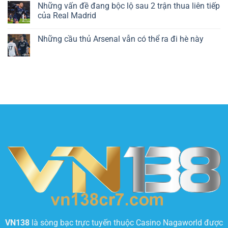
Những vấn đề đang bộc lộ sau 2 trận thua liên tiếp
của Real Madrid
Những cầu thủ Arsenal vẫn có thể ra đi hè này
VN138
là sòng bạc trực tuyến thuộc Casino Nagaworld được