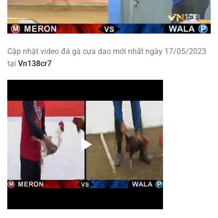
Cập nhật video đá gà cựa dao mới nhất ngày 17/05/2023
tại
Vn138cr7