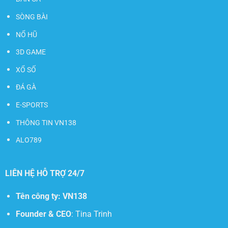
SÒNG BÀI
NỔ HŨ
3D GAME
XỔ SỐ
ĐÁ GÀ
E-SPORTS
THÔNG TIN VN138
ALO789
LIÊN HỆ HỖ TRỢ 24/7
Tên công ty:
VN138
Founder & CEO
: Tina Trinh