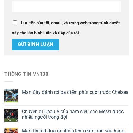
Lưu tên của tôi, email, và trang web trong trình duyệt
này cho lần bình luận kế tiếp của tôi.
THÔNG TIN VN138
Man City đánh rơi ba điểm phút cuối trước Chelsea
Chuyến đi Châu Á của nam siêu sao Messi được
nhiều người trông đợi
Man United đưa ra nhiều lệnh cấm hơn sau hàng