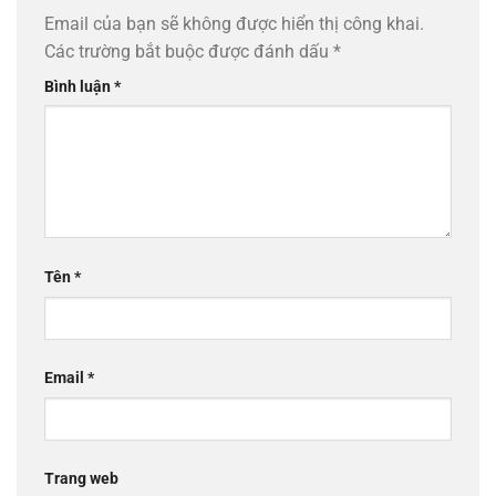
Email của bạn sẽ không được hiển thị công khai.
Các trường bắt buộc được đánh dấu
*
Bình luận
*
Tên
*
Email
*
Trang web