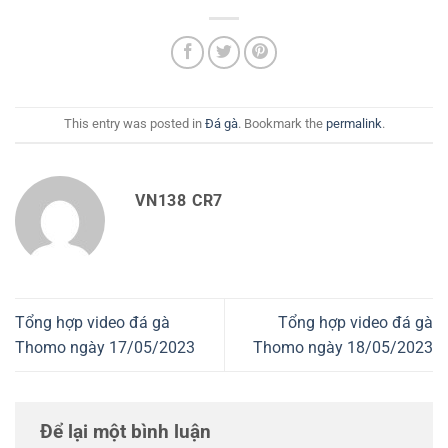
This entry was posted in
Đá gà
. Bookmark the
permalink
.
VN138 CR7
Tổng hợp video đá gà
Tổng hợp video đá gà
Thomo ngày 17/05/2023
Thomo ngày 18/05/2023
Để lại một bình luận