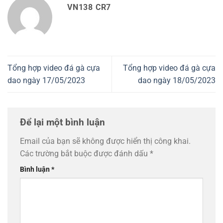
VN138 CR7
Tổng hợp video đá gà cựa
Tổng hợp video đá gà cựa
dao ngày 17/05/2023
dao ngày 18/05/2023
Để lại một bình luận
Email của bạn sẽ không được hiển thị công khai.
Các trường bắt buộc được đánh dấu
*
Bình luận
*