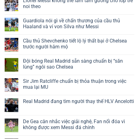
Lionel Messi không thể làm tấm gương cho lớp trẻ
noi theo
Guardiola nói gì về chấn thương của cầu thủ
Haaland và ví von Silva như Messi
Cầu thủ Shevchenko tiết lộ lý thất bại ở Chelsea
trước người hâm mộ
Đội bóng Real Madrid sẵn sàng chuẩn bị “săn
lùng” ngôi sao Chelsea
Sir Jim Ratcliffe chuẩn bị thỏa thuận trong việc
mua lại MU
Real Madrid đang tìm người thay thế HLV Ancelotti
De Gea cân nhắc việc giải nghệ, Fan nổi đóa vì
không được xem Messi đá chính