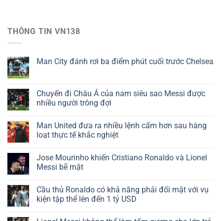
THÔNG TIN VN138
Man City đánh rơi ba điểm phút cuối trước Chelsea
Chuyến đi Châu Á của nam siêu sao Messi được
nhiều người trông đợi
Man United đưa ra nhiều lệnh cấm hơn sau hàng
loạt thực tế khắc nghiệt
Jose Mourinho khiến Cristiano Ronaldo và Lionel
Messi bẽ mặt
Cầu thủ Ronaldo có khả năng phải đối mặt với vụ
kiện tập thể lên đến 1 tỷ USD