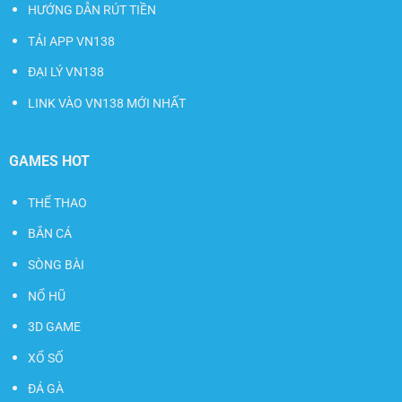
HƯỚNG DẪN RÚT TIỀN
TẢI APP VN138
ĐẠI LÝ VN138
LINK VÀO VN138 MỚI NHẤT
GAMES HOT
THỂ THAO
BẮN CÁ
SÒNG BÀI
NỔ HŨ
3D GAME
XỔ SỐ
ĐÁ GÀ