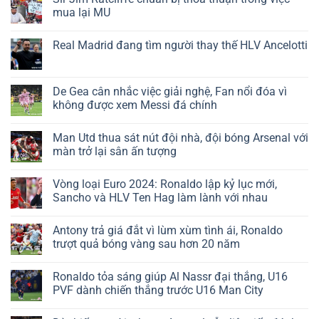
mua lại MU
Real Madrid đang tìm người thay thế HLV Ancelotti
De Gea cân nhắc việc giải nghệ, Fan nổi đóa vì
không được xem Messi đá chính
Man Utd thua sát nút đội nhà, đội bóng Arsenal với
màn trở lại sân ấn tượng
Vòng loại Euro 2024: Ronaldo lập kỷ lục mới,
Sancho và HLV Ten Hag làm lành với nhau
Antony trả giá đắt vì lùm xùm tình ái, Ronaldo
trượt quả bóng vàng sau hơn 20 năm
Ronaldo tỏa sáng giúp Al Nassr đại thắng, U16
PVF dành chiến thắng trước U16 Man City