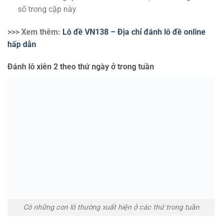
số trong cặp này
>>> Xem thêm:
Lô đề VN138 – Địa chỉ đánh lô đề online
hấp dẫn
Đánh lô xiên 2 theo thứ ngày ở trong tuần
Có những con lô thường xuất hiện ở các thứ trong tuần