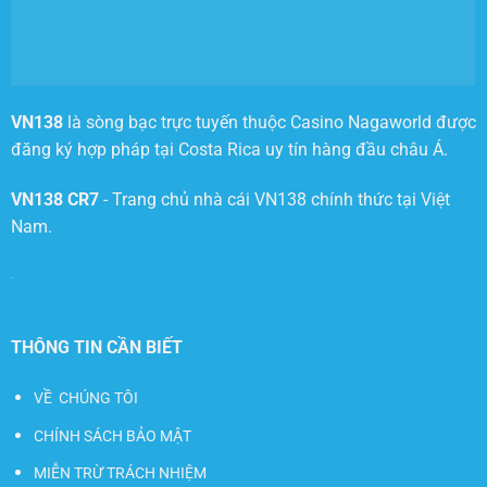
VN138
là sòng bạc trực tuyến thuộc Casino Nagaworld được
đăng ký hợp pháp tại Costa Rica uy tín hàng đầu châu Á.
VN138 CR7
- Trang chủ nhà cái VN138 chính thức tại Việt
Nam.
THÔNG TIN CẦN BIẾT
VỀ CHÚNG TÔI
CHÍNH SÁCH BẢO MẬT
MIỄN TRỪ TRÁCH NHIỆM