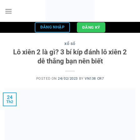
Skip
to
content
ĐĂNG NHẬP
ĐĂNG KÝ
XỔ SỐ
Lô xiên 2 là gì? 3 bí kíp đánh lô xiên 2
dễ thắng bạn nên biết
POSTED ON
24/02/2023
BY
VN138 CR7
24
Th2