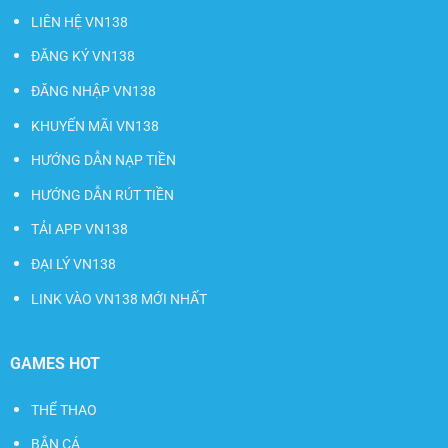
LIÊN HỆ VN138
ĐĂNG KÝ VN138
ĐĂNG NHẬP VN138
KHUYẾN MÃI VN138
HƯỚNG DẪN NẠP TIỀN
HƯỚNG DẪN RÚT TIỀN
TẢI APP VN138
ĐẠI LÝ VN138
LINK VÀO VN138 MỚI NHẤT
GAMES HOT
THỂ THAO
BẮN CÁ