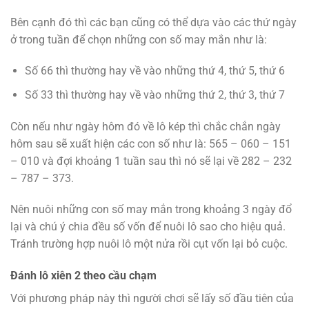
Bên cạnh đó thì các bạn cũng có thể dựa vào các thứ ngày
ở trong tuần để chọn những con số may mắn như là:
Số 66 thì thường hay về vào những thứ 4, thứ 5, thứ 6
Số 33 thì thường hay về vào những thứ 2, thứ 3, thứ 7
Còn nếu như ngày hôm đó về lô kép thì chắc chắn ngày
hôm sau sẽ xuất hiện các con số như là: 565 – 060 – 151
– 010 và đợi khoảng 1 tuần sau thì nó sẽ lại về 282 – 232
– 787 – 373.
Nên nuôi những con số may mắn trong khoảng 3 ngày đổ
lại và chú ý chia đều số vốn để nuôi lô sao cho hiệu quả.
Tránh trường hợp nuôi lô một nửa rồi cụt vốn lại bỏ cuộc.
Đánh lô xiên 2 theo cầu chạm
Với phương pháp này thì người chơi sẽ lấy số đầu tiên của