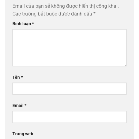
Email của bạn sẽ không được hiển thị công khai.
Các trường bắt buộc được đánh dấu
*
Bình luận
*
Tên
*
Email
*
Trang web