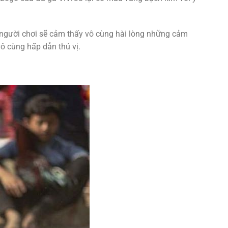
hế người chơi sẽ cảm thấy vô cùng hài lòng những cảm
vô cùng hấp dẫn thú vị.