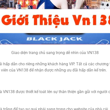
Giao diện trang chủ sang trọng dễ nhìn của VN138
i hấp dẫn cho riêng những khách hàng VIP. Tất cả các chương t
h viên của VN138 để nhận được những ưu đãi hấp dẫn kể trên.
VN138 được thiết kế toát lên sự thân thiện gần gũi với người ch
à trắng để tạo sự quý phái sang trọng cho website của nhà cái