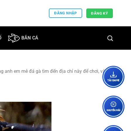
ĐĂNG NHẬP
ĐĂNG KÝ
Ố
BẮN CÁ
ng anh em mê đá gà tìm đến địa chỉ này để chơi, vậy