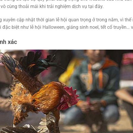
 vô cùng thoải mái khi trải nghiệm dịch vụ tại đây.
ng xuyên cập nhật thời gian lễ hội quan trọng ở trong năm, vì t
 đặc biệt như lễ hội Halloween, giáng sinh noel, tết cổ truyền… 
ính xác