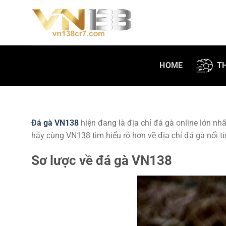
Skip
to
content
HOME
T
Đá gà VN138
hiện đang là địa chỉ đá gà online lớn nh
hãy cùng VN138 tìm hiểu rõ hơn về địa chỉ đá gà nổi t
Sơ lược về đá gà VN138