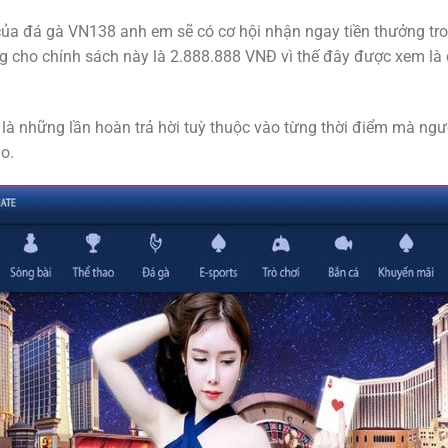
của đá gà VN138 anh em sẽ có cơ hội nhận ngay tiền thưởng tron
ng cho chính sách này là 2.888.888 VNĐ vì thế đây được xem là 
ẽ là những lần hoàn trả hời tuỳ thuộc vào từng thời điểm mà ng
o.