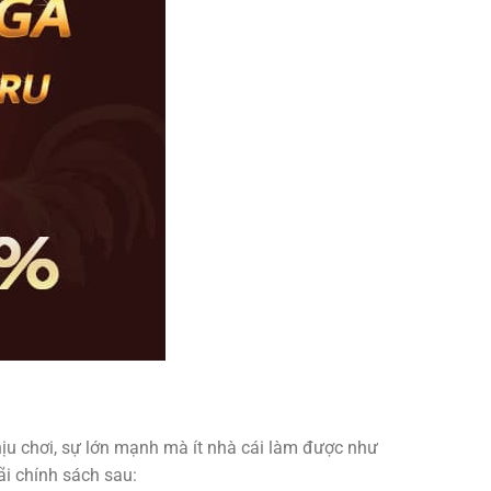
ịu chơi, sự lớn mạnh mà ít nhà cái làm được như
ãi chính sách sau: