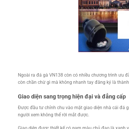
Ngoài ra đá gà VN138 còn có nhiều chương trình ưu đã
còn chần chừ gì mà không nhanh tay đăng ký là thàn
Giao diện sang trọng hiện đại và đẳng cấp
Được đầu tư chỉnh chu vào mặt giao diện nhà cái đá gà 
người xem không thể rời mắt được.
Giao diện được thiết kế có gam màu chủ đạo là xanh v