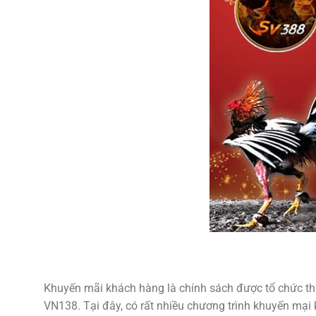
Khuyến mãi khách hàng là chính sách được tổ chức th
VN138. Tại đây, có rất nhiều chương trình khuyến mại